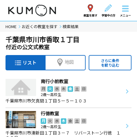
教室を探す
学習中の方
メニュー
HOME
お近くの教室を探す
検索結果
千葉県市川市香取１丁目
付近の公文式教室
さらに条件
地図
リスト
を絞り込む
南行小前教室
月
火
水
木
金
土
日
2歳～高校生
千葉県市川市欠真間１丁目５ー５ー１０３
行徳教室
月
火
水
木
金
土
日
2歳～高校生
千葉県市川市湊新田１丁目３－７ リバーストーン行徳 １