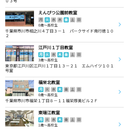
０３号
えんぴつ公園前教室
月
火
水
木
金
土
日
0歳～高校生
千葉県市川市相之川４丁目３－１ パークサイド南行徳１０
２
江戸川１丁目教室
月
火
水
木
金
土
日
3歳～高校生
東京都江戸川区江戸川１丁目１３－２１ エムハイツ１０１
号室
福栄北教室
月
火
水
木
金
土
日
0歳～高校生
千葉県市川市福栄１丁目８－１１福栄厚美ビル２Ｆ
東瑞江教室
月
火
水
木
金
土
日
1歳～高校生