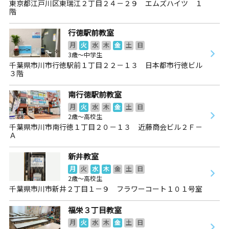
東京都江戸川区東瑞江２丁目２４－２９ エムズハイツ １
階
行徳駅前教室
月
火
水
木
金
土
日
3歳～中学生
千葉県市川市行徳駅前１丁目２２－１３ 日本都市行徳ビル
３階
南行徳駅前教室
月
火
水
木
金
土
日
2歳～高校生
千葉県市川市南行徳１丁目２０－１３ 近藤商会ビル２Ｆ－
Ａ
新井教室
月
火
水
木
金
土
日
2歳～高校生
千葉県市川市新井２丁目１－９ フラワーコート１０１号室
福栄３丁目教室
月
火
水
木
金
土
日