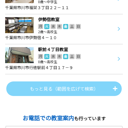
0歳～中学生
千葉県市川市福栄３丁目２２－１１
伊勢宿教室
月
火
水
木
金
土
日
2歳～高校生
千葉県市川市伊勢宿４－１０
駅前４丁目教室
月
火
水
木
金
土
日
0歳～高校生
千葉県市川市行徳駅前４丁目１７－９
もっと見る（範囲を広げて検索）
お電話での教室案内
も行っています