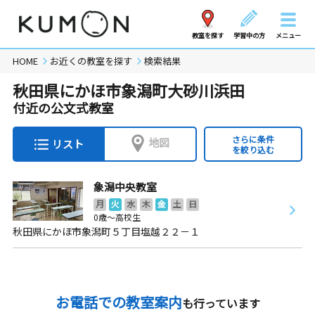
教室を探す
学習中の方
メニュー
HOME
お近くの教室を探す
検索結果
秋田県にかほ市象潟町大砂川浜田
付近の公文式教室
さらに条件
地図
リスト
を絞り込む
象潟中央教室
月
火
水
木
金
土
日
0歳～高校生
秋田県にかほ市象潟町５丁目塩越２２－１
お電話での教室案内
も行っています