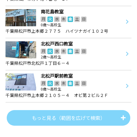
南花島教室
月
火
水
木
金
土
日
0歳～高校生
千葉県松戸市上本郷２７７５ ハイツナガイ１０２号
北松戸西口教室
月
火
水
木
金
土
日
2歳～高校生
千葉県松戸市北松戸１丁目６－４
北松戸駅前教室
月
火
水
木
金
土
日
0歳～高校生
千葉県松戸市上本郷２１０５－４ オビ第２ビル２Ｆ
もっと見る（範囲を広げて検索）