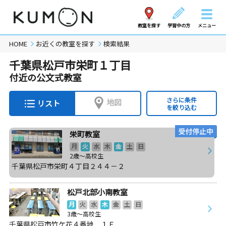
教室を探す
学習中の方
メニュー
HOME
お近くの教室を探す
検索結果
千葉県松戸市栄町１丁目
付近の公文式教室
さらに条件
地図
リスト
を絞り込む
栄町教室
月
火
水
木
金
土
日
2歳～高校生
千葉県松戸市栄町４丁目２４４－２
松戸北部小南教室
月
火
水
木
金
土
日
3歳～高校生
千葉県松戸市竹ケ花４番地 １Ｆ