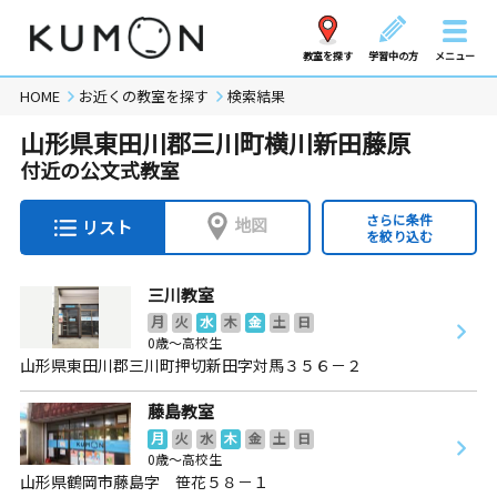
教室を探す
学習中の方
メニュー
HOME
お近くの教室を探す
検索結果
山形県東田川郡三川町横川新田藤原
付近の公文式教室
さらに条件
地図
リスト
を絞り込む
三川教室
月
火
水
木
金
土
日
0歳～高校生
山形県東田川郡三川町押切新田字対馬３５６－２
藤島教室
月
火
水
木
金
土
日
0歳～高校生
山形県鶴岡市藤島字 笹花５８－１