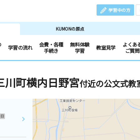
学習中の方
KUMONの原点
の
会費・各種
無料体験
よくあ
学習の流れ
教室見学
手続き
学習
ご質問
三川町横内日野宮
付近の公文式教
日