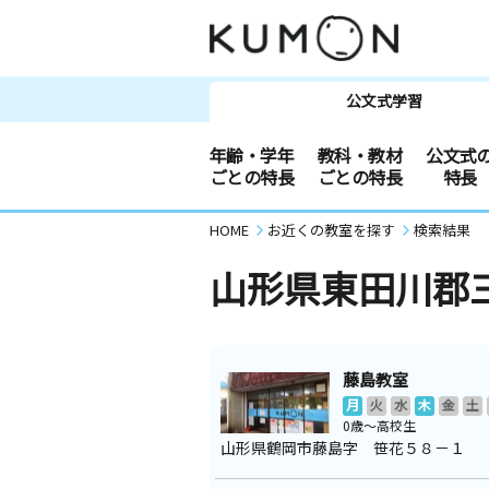
公文式学習
年齢・学年
教科・教材
公文式
ごとの特長
ごとの特長
特長
HOME
お近くの教室を探す
検索結果
山形県東田川郡
藤島教室
月
火
水
木
金
土
0歳～高校生
山形県鶴岡市藤島字 笹花５８－１