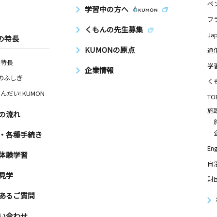
ペ
学習中の方へ
フ
くもんの先生募集
Ja
の特長
KUMONの原点
通
の特長
学
企業情報
Nのふしぎ
く
んだい! KUMON
TO
施
の流れ
・各種手続き
Eng
体験学習
自
見学
財
あるご質問
い合わせ