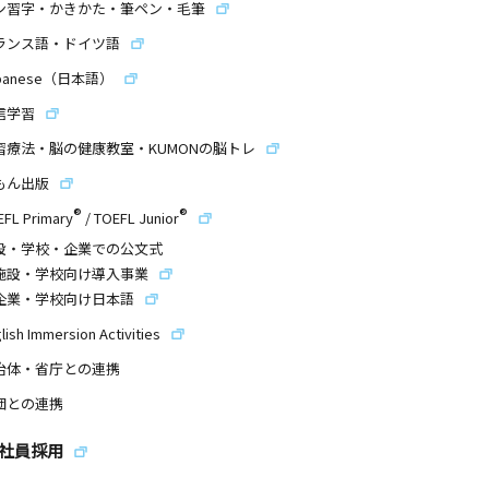
ン習字・かきかた・筆ペン・毛筆
ランス語・ドイツ語
panese（日本語）
信学習
習療法・脳の健康教室・KUMONの脳トレ
もん出版
®
®
EFL Primary
/
TOEFL Junior
設・学校・企業での公文式
施設・学校向け導入事業
企業・学校向け日本語
lish Immersion Activities
治体・省庁との連携
団との連携
社員採用