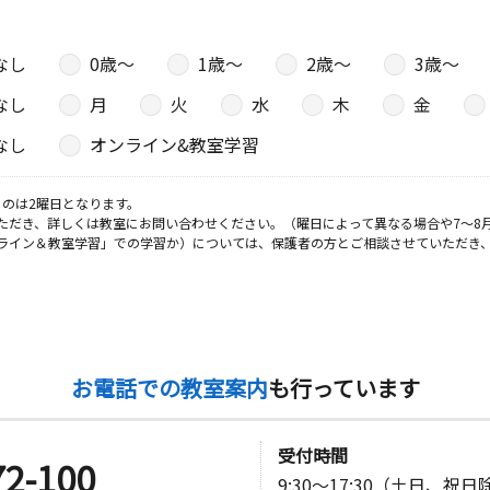
なし
0歳〜
1歳〜
2歳〜
3歳〜
なし
月
火
水
木
金
なし
オンライン&教室学習
のは2曜日となります。
ただき、詳しくは教室にお問い合わせください。（曜日によって異なる場合や7～8
ライン＆教室学習」での学習か）については、保護者の方とご相談させていただき
お電話での教室案内
も行っています
受付時間
72-100
9:30～17:30（土日、祝