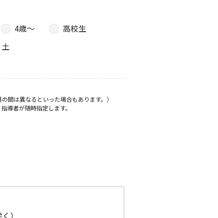
4歳〜
高校生
土
月の間は異なるといった場合もあります。）
、指導者が随時指定します。
日除く）