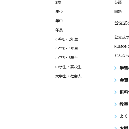
3歳
英語
年少
国語
年中
公文式
年長
公文式
小学1・2年生
KUMO
小学3・4年生
どんなも
小学5・6年生
中学生・高校生
学習
大学生・社会人
会費
無料
教室
よく
お問