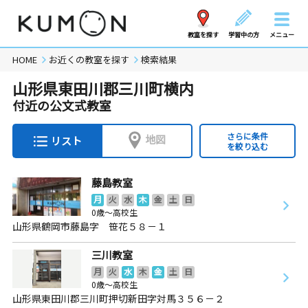
教室を探す
学習中の方
メニュー
HOME
お近くの教室を探す
検索結果
山形県東田川郡三川町横内
付近の公文式教室
さらに条件
地図
リスト
を絞り込む
藤島教室
月
火
水
木
金
土
日
0歳～高校生
山形県鶴岡市藤島字 笹花５８－１
三川教室
月
火
水
木
金
土
日
0歳～高校生
山形県東田川郡三川町押切新田字対馬３５６－２