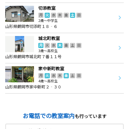
切添教室
月
火
水
木
金
土
日
2歳～中学生
山形県鶴岡市切添町１８‐６
城北町教室
月
火
水
木
金
土
日
3歳～高校生
山形県鶴岡市城北町７番１１号
家中新町教室
月
火
水
木
金
土
日
4歳～高校生
山形県鶴岡市家中新町２‐３０
お電話での教室案内
も行っています