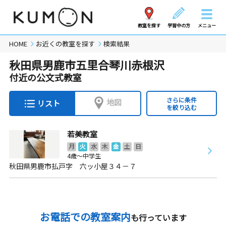
教室を探す
学習中の方
メニュー
HOME
お近くの教室を探す
検索結果
秋田県男鹿市五里合琴川赤根沢
付近の公文式教室
さらに条件
地図
リスト
を絞り込む
若美教室
月
火
水
木
金
土
日
4歳～中学生
秋田県男鹿市払戸字 六ッ小屋３４－７
お電話での教室案内
も行っています