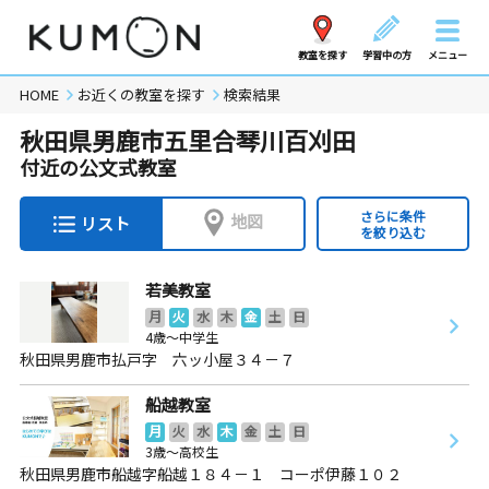
教室を探す
学習中の方
メニュー
HOME
お近くの教室を探す
検索結果
秋田県男鹿市五里合琴川百刈田
付近の公文式教室
さらに条件
地図
リスト
を絞り込む
若美教室
月
火
水
木
金
土
日
4歳～中学生
秋田県男鹿市払戸字 六ッ小屋３４－７
船越教室
月
火
水
木
金
土
日
3歳～高校生
秋田県男鹿市船越字船越１８４－１ コーポ伊藤１０２