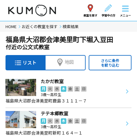
教室を探す
学習中の方
メニュー
HOME
お近くの教室を探す
検索結果
福島県大沼郡会津美里町下堀入豆田
付近の公文式教室
さらに条件
地図
リスト
を絞り込む
たかだ教室
月
火
水
木
金
土
日
3歳～高校生
福島県大沼郡会津美里町鹿島３１１１－７
テテ本郷教室
月
火
水
木
金
土
日
3歳～高校生
福島県大沼郡会津美里町新町１６４ー１