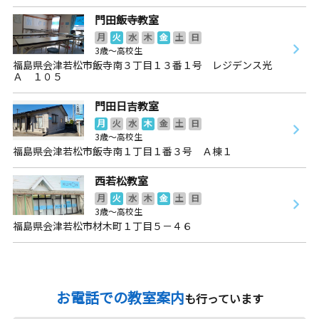
門田飯寺教室
月
火
水
木
金
土
日
3歳～高校生
福島県会津若松市飯寺南３丁目１３番１号 レジデンス光
Ａ １０５
門田日吉教室
月
火
水
木
金
土
日
3歳～高校生
福島県会津若松市飯寺南１丁目１番３号 Ａ棟１
西若松教室
月
火
水
木
金
土
日
3歳～高校生
福島県会津若松市材木町１丁目５－４６
お電話での教室案内
も行っています