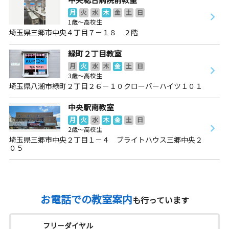
月
火
水
木
金
土
日
1歳～高校生
埼玉県三郷市中央４丁目７－１８ ２階
緑町２丁目教室
月
火
水
木
金
土
日
3歳～高校生
埼玉県八潮市緑町２丁目２６－１０クローバーハイツ１０１
中央駅南教室
月
火
水
木
金
土
日
2歳～高校生
埼玉県三郷市中央２丁目１－４ ブライトハウス三郷中央２
０５
お電話での教室案内
も行っています
フリーダイヤル