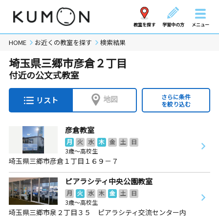
教室を探す
学習中の方
メニュー
HOME
お近くの教室を探す
検索結果
埼玉県三郷市彦倉２丁目
付近の公文式教室
さらに条件
地図
リスト
を絞り込む
彦倉教室
月
火
水
木
金
土
日
3歳～高校生
埼玉県三郷市彦倉１丁目１６９－７
ピアラシティ中央公園教室
月
火
水
木
金
土
日
3歳～高校生
埼玉県三郷市泉２丁目３５ ピアラシティ交流センター内