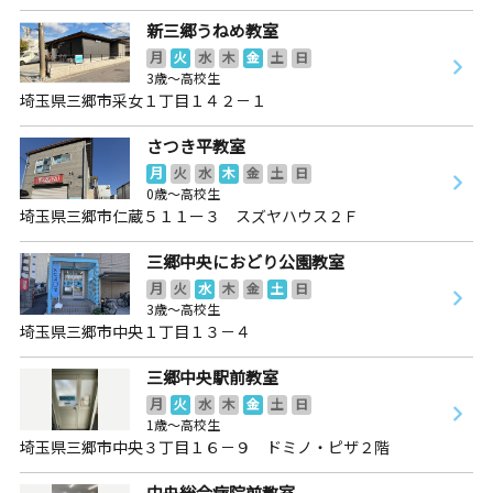
新三郷うねめ教室
月
火
水
木
金
土
日
3歳～高校生
埼玉県三郷市采女１丁目１４２－１
さつき平教室
月
火
水
木
金
土
日
0歳～高校生
埼玉県三郷市仁蔵５１１ー３ スズヤハウス２Ｆ
三郷中央におどり公園教室
月
火
水
木
金
土
日
3歳～高校生
埼玉県三郷市中央１丁目１３－４
三郷中央駅前教室
月
火
水
木
金
土
日
1歳～高校生
埼玉県三郷市中央３丁目１６－９ ドミノ・ピザ２階
中央総合病院前教室