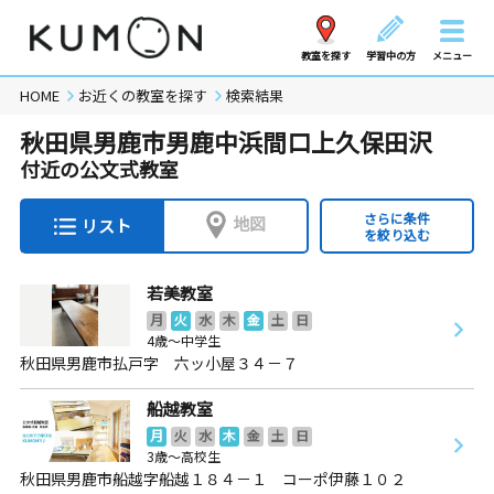
教室を探す
学習中の方
メニュー
HOME
お近くの教室を探す
検索結果
秋田県男鹿市男鹿中浜間口上久保田沢
付近の公文式教室
さらに条件
地図
リスト
を絞り込む
若美教室
月
火
水
木
金
土
日
4歳～中学生
秋田県男鹿市払戸字 六ッ小屋３４－７
船越教室
月
火
水
木
金
土
日
3歳～高校生
秋田県男鹿市船越字船越１８４－１ コーポ伊藤１０２