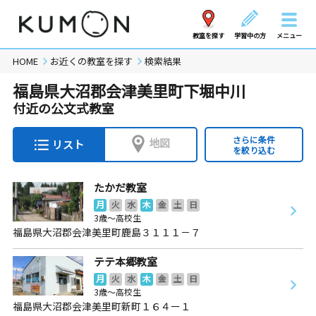
教室を探す
学習中の方
メニュー
HOME
お近くの教室を探す
検索結果
福島県大沼郡会津美里町下堀中川
付近の公文式教室
さらに条件
地図
リスト
を絞り込む
たかだ教室
月
火
水
木
金
土
日
3歳～高校生
福島県大沼郡会津美里町鹿島３１１１－７
テテ本郷教室
月
火
水
木
金
土
日
3歳～高校生
福島県大沼郡会津美里町新町１６４ー１