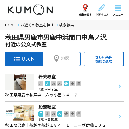
教室を探す
学習中の方
メニュー
HOME
お近くの教室を探す
検索結果
秋田県男鹿市男鹿中浜間口中鳥ノ沢
付近の公文式教室
さらに条件
地図
リスト
を絞り込む
若美教室
月
火
水
木
金
土
日
4歳～中学生
秋田県男鹿市払戸字 六ッ小屋３４－７
船越教室
月
火
水
木
金
土
日
3歳～高校生
秋田県男鹿市船越字船越１８４－１ コーポ伊藤１０２