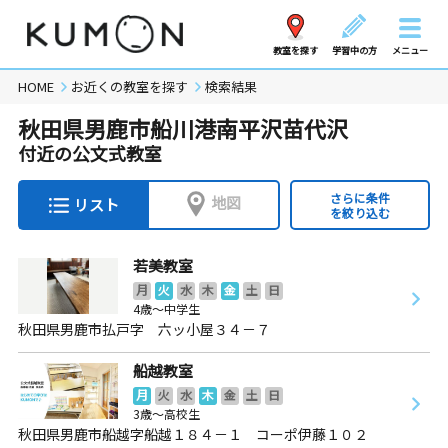
教室を探す
学習中の方
メニュー
HOME
お近くの教室を探す
検索結果
秋田県男鹿市船川港南平沢苗代沢
付近の公文式教室
さらに条件
地図
リスト
を絞り込む
若美教室
月
火
水
木
金
土
日
4歳～中学生
秋田県男鹿市払戸字 六ッ小屋３４－７
船越教室
月
火
水
木
金
土
日
3歳～高校生
秋田県男鹿市船越字船越１８４－１ コーポ伊藤１０２