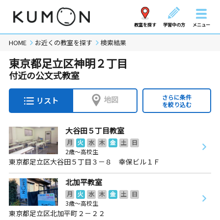
教室を探す
学習中の方
メニュー
HOME
お近くの教室を探す
検索結果
東京都足立区神明２丁目
付近の公文式教室
さらに条件
地図
リスト
を絞り込む
大谷田５丁目教室
月
火
水
木
金
土
日
2歳～高校生
東京都足立区大谷田５丁目３－８ 幸保ビル１Ｆ
北加平教室
月
火
水
木
金
土
日
3歳～高校生
東京都足立区北加平町２－２２