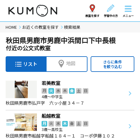
教室を探す
学習中の方
メニュー
HOME
お近くの教室を探す
検索結果
秋田県男鹿市男鹿中浜間口下中長根
付近の公文式教室
さらに条件
地図
リスト
を絞り込む
若美教室
月
火
水
木
金
土
日
4歳～中学生
秋田県男鹿市払戸字 六ッ小屋３４－７
船越教室
月
火
水
木
金
土
日
3歳～高校生
秋田県男鹿市船越字船越１８４－１ コーポ伊藤１０２