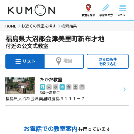
教室を探す
学習中の方
メニュー
HOME
お近くの教室を探す
検索結果
福島県大沼郡会津美里町新布才地
付近の公文式教室
さらに条件
地図
リスト
を絞り込む
たかだ教室
月
火
水
木
金
土
日
3歳～高校生
福島県大沼郡会津美里町鹿島３１１１－７
お電話での教室案内
も行っています