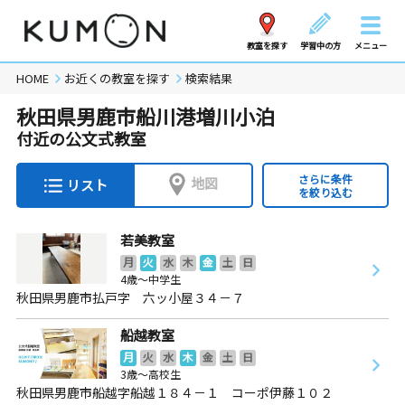
教室を探す
学習中の方
メニュー
HOME
お近くの教室を探す
検索結果
秋田県男鹿市船川港増川小泊
付近の公文式教室
さらに条件
地図
リスト
を絞り込む
若美教室
月
火
水
木
金
土
日
4歳～中学生
秋田県男鹿市払戸字 六ッ小屋３４－７
船越教室
月
火
水
木
金
土
日
3歳～高校生
秋田県男鹿市船越字船越１８４－１ コーポ伊藤１０２