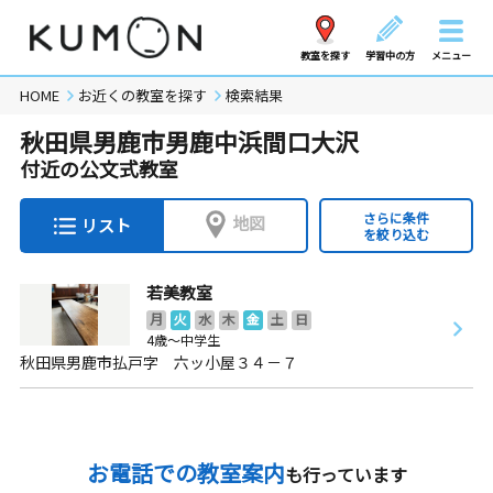
教室を探す
学習中の方
メニュー
HOME
お近くの教室を探す
検索結果
秋田県男鹿市男鹿中浜間口大沢
付近の公文式教室
さらに条件
地図
リスト
を絞り込む
若美教室
月
火
水
木
金
土
日
4歳～中学生
秋田県男鹿市払戸字 六ッ小屋３４－７
お電話での教室案内
も行っています