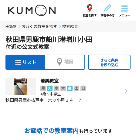
教室を探す
学習中の方
メニュー
HOME
お近くの教室を探す
検索結果
秋田県男鹿市船川港増川小田
付近の公文式教室
さらに条件
地図
リスト
を絞り込む
若美教室
月
火
水
木
金
土
日
4歳～中学生
秋田県男鹿市払戸字 六ッ小屋３４－７
お電話での教室案内
も行っています