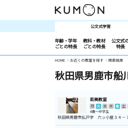
公文式学習
年齢・学年
教科・教材
公文式
ごとの特長
ごとの特長
特長
HOME
お近くの教室を探す
検索結果
秋田県男鹿市船
若美教室
月
火
水
木
金
土
4歳～中学生
秋田県男鹿市払戸字 六ッ小屋３４－