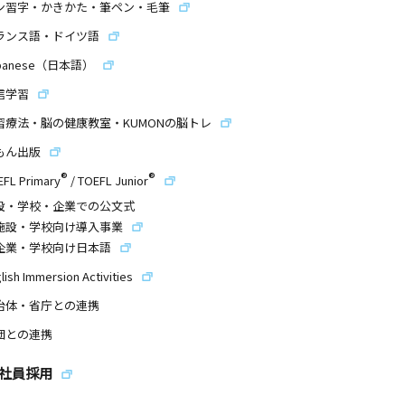
ン習字・かきかた・筆ペン・毛筆
ランス語・ドイツ語
panese（日本語）
信学習
習療法・脳の健康教室・KUMONの脳トレ
もん出版
®
®
EFL Primary
/
TOEFL Junior
設・学校・企業での公文式
施設・学校向け導入事業
企業・学校向け日本語
lish Immersion Activities
治体・省庁との連携
団との連携
社員採用