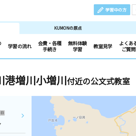
学習中の方
KUMONの原点
の
会費・各種
無料体験
よくあ
学習の流れ
教室見学
手続き
学習
ご質問
川港増川小増川
付近の公文式教室
日
７