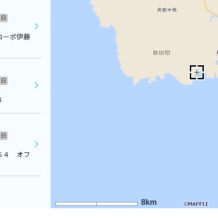
日
コーポ伊藤
日
８
日
６４ オフ
8km