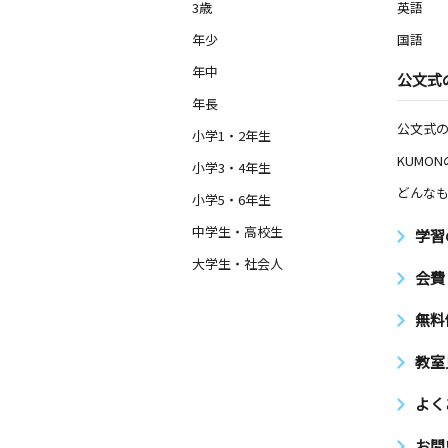
3歳
英語
年少
国語
年中
公文式
年長
公文式
小学1・2年生
KUMO
小学3・4年生
どんなも
小学5・6年生
中学生・高校生
学習
大学生・社会人
会費
無料
教室
よく
お問