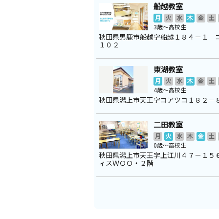
船越教室
月
火
水
木
金
土
3歳～高校生
秋田県男鹿市船越字船越１８４－１ 
１０２
東湖教室
月
火
水
木
金
土
4歳～高校生
秋田県潟上市天王字コアツコ１８２－
二田教室
月
火
水
木
金
土
0歳～高校生
秋田県潟上市天王字上江川４７－１５
ィスＷＯＯ・２階