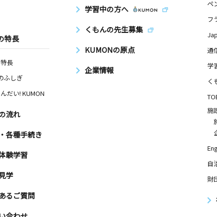
ペ
学習中の方へ
フ
くもんの先生募集
Ja
の特長
KUMONの原点
通
の特長
学
企業情報
Nのふしぎ
く
んだい! KUMON
TO
施
の流れ
・各種手続き
Eng
体験学習
自
見学
財
あるご質問
い合わせ