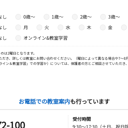
なし
0歳〜
1歳〜
2歳〜
3歳〜
なし
月
火
水
木
金
なし
オンライン&教室学習
のは2曜日となります。
ただき、詳しくは教室にお問い合わせください。（曜日によって異なる場合や7～8
ライン＆教室学習」での学習か）については、保護者の方とご相談させていただき
お電話での教室案内
も行っています
受付時間
72-100
9:30～17:30（土日、祝