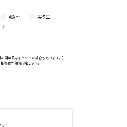
4歳〜
高校生
土
月の間は異なるといった場合もあります。）
、指導者が随時指定します。
日除く）