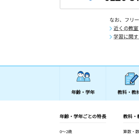
東京都足立区谷中２丁目９－４ 平井
花畑バス通り教室
なお、フリ
月
火
水
木
金
土
近くの教室
1歳～高校生
東京都足立区花畑４丁目２２－１１ 
学習に関す
ビル１Ｆ
大谷田団地前教室
月
火
水
木
金
土
3歳～高校生
東京都足立区大谷田３丁目６－１５ 
レート石井１０１号室
年齢・学年
教科・教
中央本町教室
月
火
水
木
金
土
3歳～高校生
東京都足立区中央本町４丁目１２‐６
年齢・学年ごとの特長
教科・
0～2歳
算数・