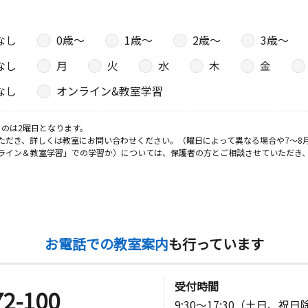
なし
0歳〜
1歳〜
2歳〜
3歳〜
日
なし
月
火
水
木
金
－１０２
なし
オンライン&教室学習
日
のは2曜日となります。
ただき、詳しくは教室にお問い合わせください。（曜日によって異なる場合や7～8
 １Ｆ
ライン＆教室学習」での学習か）については、保護者の方とご相談させていただき
日
サミット駐
お電話での教室案内
も行っています
日
受付時間
72-100
9:30～17:30（土日、祝