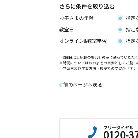
さらに条件を絞り込む
保木間３丁目教室
お子さまの年齢
指定
月
火
水
木
金
土
3歳～高校生
教室日
指定
東京都足立区保木間３丁目３２－１３
オンライン&教室学習
指定
一ツ家３丁目教室
月
火
水
木
金
土
※3曜日以上記載の場合も教室に通っていただく
3歳～高校生
※時間についてはおおよその目安としてご覧い
東京都足立区一ツ家３丁目２７－１７
※学習日及び学習方法（教室での学習か「オン
保木間１丁目教室
前のページへ戻る
月
火
水
木
金
土
2歳～高校生
東京都足立区保木間１丁目２７－５ 
車場内
北綾瀬教室
月
火
水
木
金
土
フリーダイヤル
0120-3
3歳～高校生