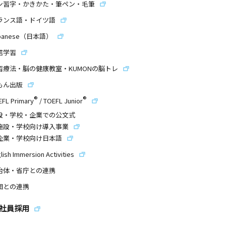
ン習字・かきかた・筆ペン・毛筆
ランス語・ドイツ語
panese（日本語）
信学習
習療法・脳の健康教室・KUMONの脳トレ
もん出版
®
®
EFL Primary
/
TOEFL Junior
設・学校・企業での公文式
施設・学校向け導入事業
企業・学校向け日本語
lish Immersion Activities
治体・省庁との連携
団との連携
社員採用