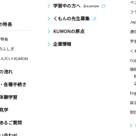
ペ
学習中の方へ
フ
くもんの先生募集
Ja
の特長
KUMONの原点
通
の特長
学
企業情報
Nのふしぎ
く
んだい! KUMON
TO
施
の流れ
・各種手続き
Eng
体験学習
自
見学
財
あるご質問
い合わせ