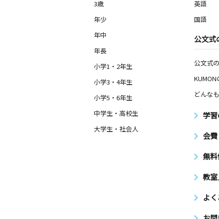
3歳
英語
年少
国語
年中
公文式
年長
公文式
小学1・2年生
KUMO
小学3・4年生
どんなも
小学5・6年生
中学生・高校生
学習
大学生・社会人
会費
無料
教室
よく
お問