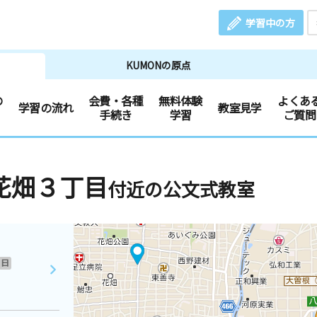
学習中の方
KUMONの原点
の
会費・各種
無料体験
よくあ
学習の流れ
教室見学
手続き
学習
ご質問
花畑３丁目
付近の公文式教室
日