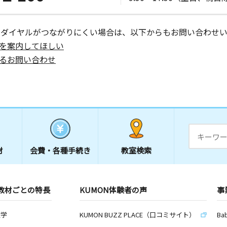
ビル ２Ｆ
ーダイヤルがつながりにくい場合は、以下からもお問い合わせい
日
を案内してほしい
第１５新井
るお問い合わせ
日
第２シャテ
材
会費・
各種手続き
教室検索
日
教材ごとの特長
KUMON体験者の声
事
数学
KUMON BUZZ PLACE（口コミサイト）
Ba