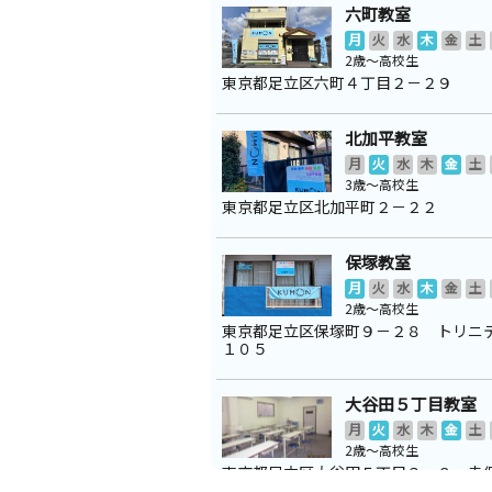
六町教室
月
火
水
木
金
土
2歳～高校生
東京都足立区六町４丁目２－２９
北加平教室
月
火
水
木
金
土
3歳～高校生
東京都足立区北加平町２－２２
保塚教室
月
火
水
木
金
土
2歳～高校生
東京都足立区保塚町９－２８ トリニ
１０５
大谷田５丁目教室
月
火
水
木
金
土
2歳～高校生
東京都足立区大谷田５丁目３－８ 幸