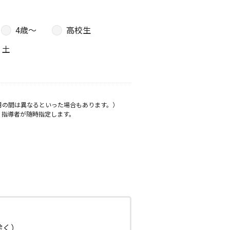
4歳〜
高校生
土
月の間は異なるといった場合もあります。）
、指導者が随時指定します。
日除く）