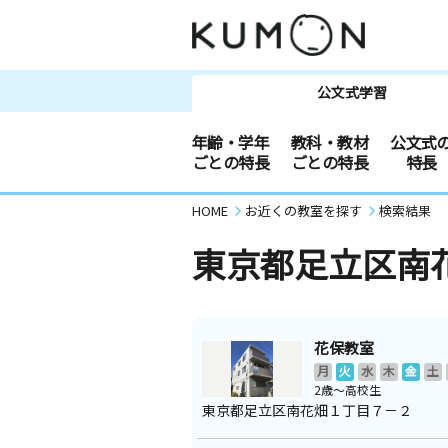
公文式学習
年齢・学年
教科・教材
公文式
ごとの特長
ごとの特長
特長
HOME
お近くの教室を探す
検索結果
東京都足立区南
花保教室
月
火
水
木
金
土
2歳～高校生
東京都足立区南花畑１丁目７－２