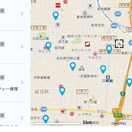
日
日
日
ティー保塚
日
1km
保ビル１Ｆ