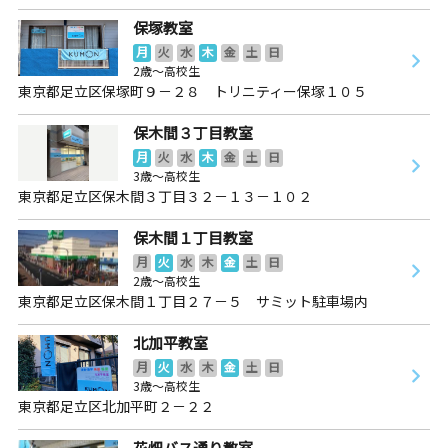
保塚教室
月
火
水
木
金
土
日
2歳～高校生
東京都足立区保塚町９－２８ トリニティー保塚１０５
保木間３丁目教室
月
火
水
木
金
土
日
3歳～高校生
東京都足立区保木間３丁目３２－１３－１０２
保木間１丁目教室
月
火
水
木
金
土
日
2歳～高校生
東京都足立区保木間１丁目２７－５ サミット駐車場内
北加平教室
月
火
水
木
金
土
日
3歳～高校生
東京都足立区北加平町２－２２
花畑バス通り教室