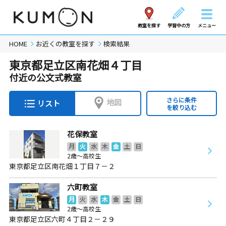
教室を探す
学習中の方
メニュー
HOME
お近くの教室を探す
検索結果
東京都足立区南花畑４丁目
付近の公文式教室
さらに条件
地図
リスト
を絞り込む
花保教室
月
火
水
木
金
土
日
2歳～高校生
東京都足立区南花畑１丁目７－２
六町教室
月
火
水
木
金
土
日
2歳～高校生
東京都足立区六町４丁目２－２９