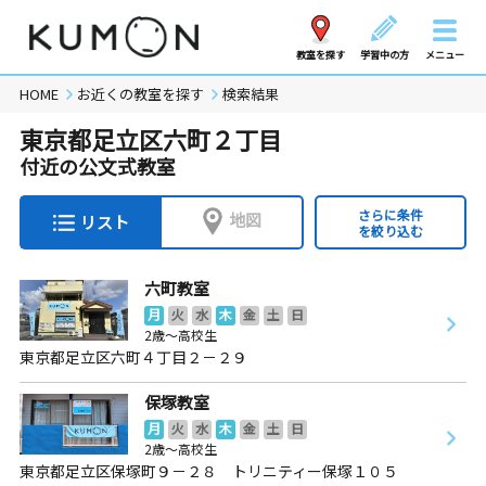
教室を探す
学習中の方
メニュー
HOME
お近くの教室を探す
検索結果
東京都足立区六町２丁目
付近の公文式教室
さらに条件
地図
リスト
を絞り込む
六町教室
月
火
水
木
金
土
日
2歳～高校生
東京都足立区六町４丁目２－２９
保塚教室
月
火
水
木
金
土
日
2歳～高校生
東京都足立区保塚町９－２８ トリニティー保塚１０５