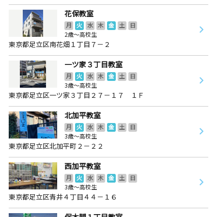
花保教室
月
火
水
木
金
土
日
2歳～高校生
東京都足立区南花畑１丁目７－２
一ツ家３丁目教室
月
火
水
木
金
土
日
3歳～高校生
東京都足立区一ツ家３丁目２７－１７ １Ｆ
北加平教室
月
火
水
木
金
土
日
3歳～高校生
東京都足立区北加平町２－２２
西加平教室
月
火
水
木
金
土
日
3歳～高校生
東京都足立区青井４丁目４４－１６
保木間１丁目教室