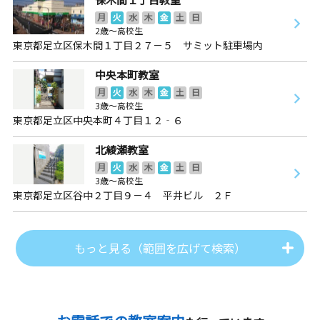
月
火
水
木
金
土
日
2歳～高校生
東京都足立区保木間１丁目２７－５ サミット駐車場内
中央本町教室
月
火
水
木
金
土
日
3歳～高校生
東京都足立区中央本町４丁目１２‐６
北綾瀬教室
月
火
水
木
金
土
日
3歳～高校生
東京都足立区谷中２丁目９－４ 平井ビル ２Ｆ
もっと見る（範囲を広げて検索）