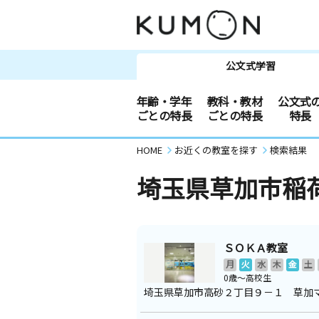
公文式学習
年齢・学年
教科・教材
公文式
ごとの特長
ごとの特長
特長
HOME
お近くの教室を探す
検索結果
埼玉県草加市稲
ＳＯＫＡ教室
月
火
水
木
金
土
0歳～高校生
埼玉県草加市高砂２丁目９－１ 草加