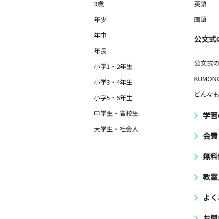
3歳
英語
年少
国語
年中
公文式
年長
公文式
小学1・2年生
KUMO
小学3・4年生
どんなも
小学5・6年生
中学生・高校生
学習
大学生・社会人
会費
無料
教室
よく
お問