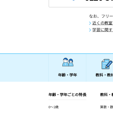
2歳～高校生
埼玉県草加市氷川町４４５－１２
なお、フリ
西町南教室
近くの教室
月
火
水
木
金
土
学習に関す
2歳～高校生
埼玉県草加市西町１２０－４
松原４丁目教室
月
火
水
木
金
土
1歳～高校生
埼玉県草加市松原４丁目１－１３ メ
１階 １０２
年齢・学年
教科・教
緑町２丁目教室
月
火
水
木
金
土
3歳～高校生
年齢・学年ごとの特長
教科・
埼玉県八潮市緑町２丁目２６－１０ク
イツ１０１
0～2歳
算数・