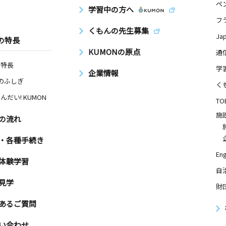
ペ
学習中の方へ
フ
くもんの先生募集
Ja
の特長
KUMONの原点
通
の特長
学
企業情報
Nのふしぎ
く
んだい! KUMON
TO
施
の流れ
・各種手続き
Eng
体験学習
自
見学
財
あるご質問
い合わせ