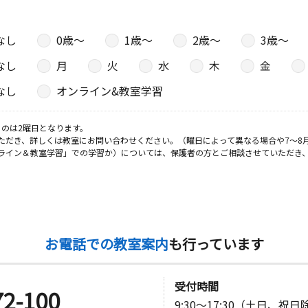
なし
0歳〜
1歳〜
2歳〜
3歳〜
日
なし
月
火
水
木
金
なし
オンライン&教室学習
日
のは2曜日となります。
ただき、詳しくは教室にお問い合わせください。（曜日によって異なる場合や7～8
ライン＆教室学習」での学習か）については、保護者の方とご相談させていただき
レマハウス
日
お電話での教室案内
も行っています
りビル１０
受付時間
72-100
9:30～17:30（土日、祝
日