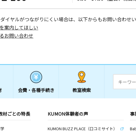
ーダイヤルがつながりにくい場合は、以下からもお問い合わせい
を案内してほしい
日
るお問い合わせ
日
イゾン松原
材
会費・
各種手続き
教室検索
日
教材ごとの特長
KUMON体験者の声
事
ローバーハ
数学
KUMON BUZZ PLACE（口コミサイト）
Ba