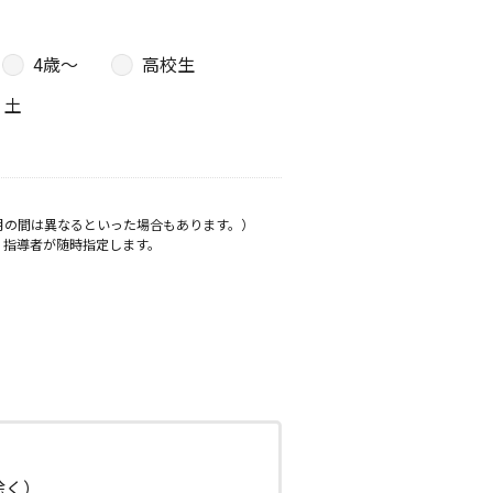
4歳〜
高校生
土
月の間は異なるといった場合もあります。）
、指導者が随時指定します。
日除く）