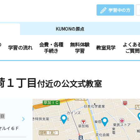
学習中の方
KUMONの原点
の
会費・各種
無料体験
よくあ
学習の流れ
教室見学
手続き
学習
ご質問
荷１丁目
付近の公文式教室
日
マルイ６Ｆ