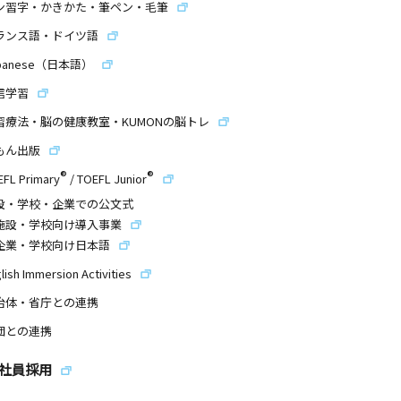
ン習字・かきかた・筆ペン・毛筆
ランス語・ドイツ語
panese（日本語）
信学習
習療法・脳の健康教室・KUMONの脳トレ
もん出版
®
®
EFL Primary
/
TOEFL Junior
設・学校・企業での公文式
施設・学校向け導入事業
企業・学校向け日本語
lish Immersion Activities
治体・省庁との連携
団との連携
社員採用