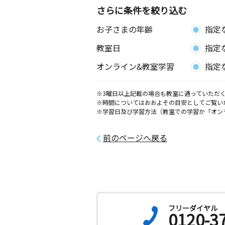
さらに条件を絞り込む
手代町教室
お子さまの年齢
指定
月
火
水
木
金
土
0歳～高校生
教室日
指定
埼玉県草加市手代２丁目３２－３０
オンライン&教室学習
指定
稲荷南教室
月
火
水
木
金
土
※3曜日以上記載の場合も教室に通っていただく
※時間についてはおおよその目安としてご覧い
2歳～高校生
※学習日及び学習方法（教室での学習か「オン
埼玉県草加市稲荷３丁目８－１３ ハ
１０１号室
前のページへ戻る
松原東教室
月
火
水
木
金
土
2歳～高校生
埼玉県草加市松原５丁目４－４ めか
１
フリーダイヤル
氷川南教室
0120-3
月
火
水
木
金
土