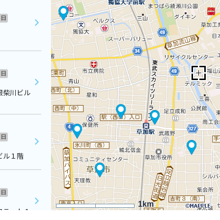
日
日
根柴川ビル
日
ビル１階
日
1km
フラット１