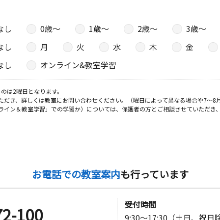
なし
0歳〜
1歳〜
2歳〜
3歳〜
なし
月
火
水
木
金
なし
オンライン&教室学習
のは2曜日となります。
ただき、詳しくは教室にお問い合わせください。（曜日によって異なる場合や7～8
ライン＆教室学習」での学習か）については、保護者の方とご相談させていただき
お電話での教室案内
も行っています
受付時間
72-100
9:30～17:30（土日、祝