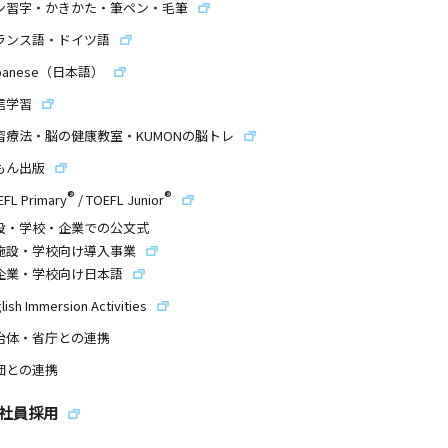
ン習字・かきかた・筆ペン・毛筆
ランス語・ドイツ語
panese（日本語）
信学習
習療法・脳の健康教室・KUMONの脳トレ
もん出版
®
®
EFL Primary
/
TOEFL Junior
設・学校・企業での公文式
施設・学校向け導入事業
企業・学校向け日本語
lish Immersion Activities
治体・省庁との連携
団との連携
社員採用