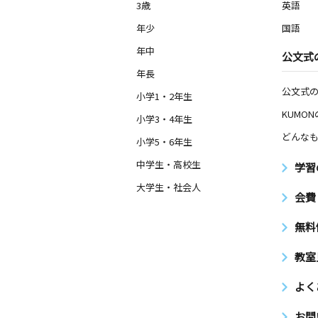
3歳
英語
年少
国語
年中
公文式
年長
公文式
小学1・2年生
KUMO
小学3・4年生
どんなも
小学5・6年生
中学生・高校生
学習
大学生・社会人
会費
無料
教室
よく
お問