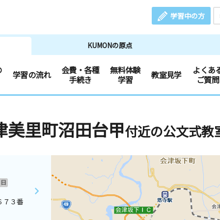
学習中の方
KUMONの原点
の
会費・各種
無料体験
よくあ
学習の流れ
教室見学
手続き
学習
ご質問
津美里町沼田台甲
付近の公文式教
日
６７３番