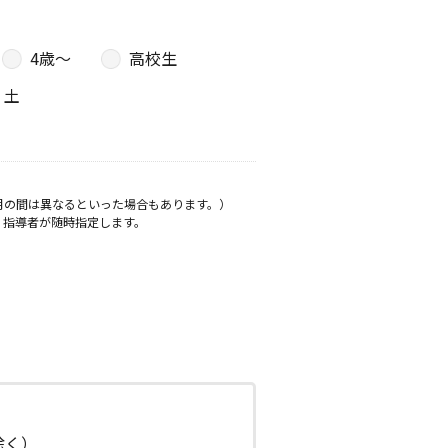
4歳〜
高校生
土
月の間は異なるといった場合もあります。）
、指導者が随時指定します。
日除く）