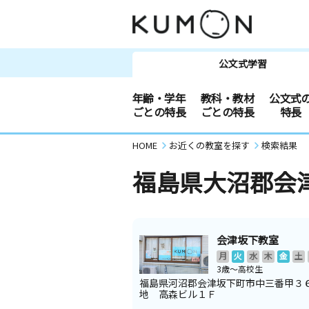
公文式学習
年齢・学年
教科・教材
公文式
ごとの特長
ごとの特長
特長
HOME
お近くの教室を探す
検索結果
福島県大沼郡会
会津坂下教室
月
火
水
木
金
土
3歳～高校生
福島県河沼郡会津坂下町市中三番甲３
地 高森ビル１Ｆ