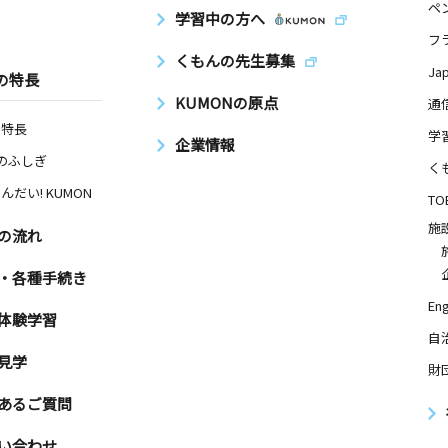
ペ
学習中の方へ
フ
くもんの先生募集
Ja
の特長
KUMONの原点
通
の特長
学
企業情報
Nのふしぎ
く
んだい! KUMON
TO
施
の流れ
・各種手続き
Eng
体験学習
自
見学
財
あるご質問
い合わせ