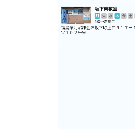
坂下東教室
月
火
水
木
金
土
5歳～高校生
福島県河沼郡会津坂下町上口５１７－
ツ１０２号室