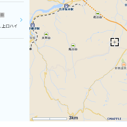
日
１上口ハイ
3km