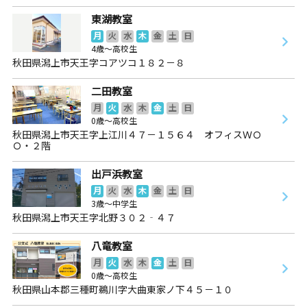
東湖教室
月
火
水
木
金
土
日
4歳～高校生
秋田県潟上市天王字コアツコ１８２－８
二田教室
月
火
水
木
金
土
日
0歳～高校生
秋田県潟上市天王字上江川４７－１５６４ オフィスＷＯ
Ｏ・２階
出戸浜教室
月
火
水
木
金
土
日
3歳～中学生
秋田県潟上市天王字北野３０２‐４７
八竜教室
月
火
水
木
金
土
日
0歳～高校生
秋田県山本郡三種町鵜川字大曲東家ノ下４５－１０