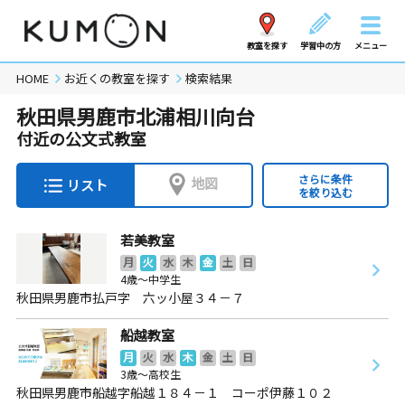
教室を探す
学習中の方
メニュー
HOME
お近くの教室を探す
検索結果
秋田県男鹿市北浦相川向台
付近の公文式教室
さらに条件
地図
リスト
を絞り込む
若美教室
月
火
水
木
金
土
日
4歳～中学生
秋田県男鹿市払戸字 六ッ小屋３４－７
船越教室
月
火
水
木
金
土
日
3歳～高校生
秋田県男鹿市船越字船越１８４－１ コーポ伊藤１０２