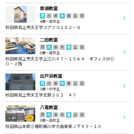
東湖教室
月
火
水
木
金
土
日
4歳～高校生
秋田県潟上市天王字コアツコ１８２－８
二田教室
月
火
水
木
金
土
日
0歳～高校生
秋田県潟上市天王字上江川４７－１５６４ オフィスＷＯ
Ｏ・２階
出戸浜教室
月
火
水
木
金
土
日
3歳～中学生
秋田県潟上市天王字北野３０２‐４７
八竜教室
月
火
水
木
金
土
日
0歳～高校生
秋田県山本郡三種町鵜川字大曲東家ノ下４５－１０