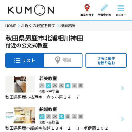
教室を探す
学習中の方
メニュー
HOME
お近くの教室を探す
検索結果
秋田県男鹿市北浦相川神田
付近の公文式教室
さらに条件
地図
リスト
を絞り込む
若美教室
月
火
水
木
金
土
日
4歳～中学生
秋田県男鹿市払戸字 六ッ小屋３４－７
船越教室
月
火
水
木
金
土
日
3歳～高校生
秋田県男鹿市船越字船越１８４－１ コーポ伊藤１０２