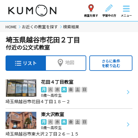
教室を探す
学習中の方
メニュー
HOME
お近くの教室を探す
検索結果
埼玉県越谷市花田２丁目
付近の公文式教室
さらに条件
地図
リスト
を絞り込む
花田４丁目教室
月
火
水
木
金
土
日
0歳～高校生
埼玉県越谷市花田４丁目１８－２
東大沢教室
月
火
水
木
金
土
日
0歳～高校生
埼玉県越谷市東大沢２丁目２６－１５