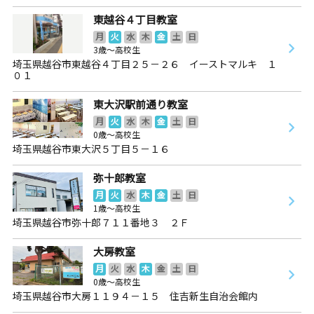
東越谷４丁目教室
月
火
水
木
金
土
日
3歳～高校生
埼玉県越谷市東越谷４丁目２５－２６ イーストマルキ １
０１
東大沢駅前通り教室
月
火
水
木
金
土
日
0歳～高校生
埼玉県越谷市東大沢５丁目５－１６
弥十郎教室
月
火
水
木
金
土
日
1歳～高校生
埼玉県越谷市弥十郎７１１番地３ ２Ｆ
大房教室
月
火
水
木
金
土
日
0歳～高校生
埼玉県越谷市大房１１９４－１５ 住吉新生自治会館内