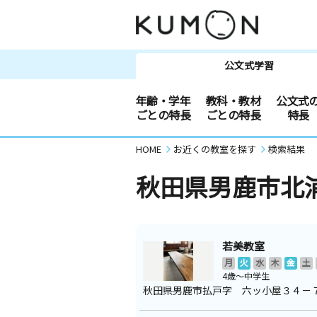
公文式学習
年齢・学年
教科・教材
公文式
ごとの特長
ごとの特長
特長
HOME
お近くの教室を探す
検索結果
秋田県男鹿市北
若美教室
月
火
水
木
金
土
4歳～中学生
秋田県男鹿市払戸字 六ッ小屋３４－