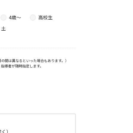
4歳〜
高校生
土
月の間は異なるといった場合もあります。）
、指導者が随時指定します。
日除く）