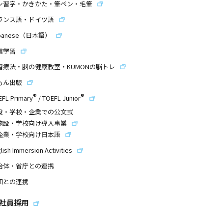
ン習字・かきかた・筆ペン・毛筆
ランス語・ドイツ語
panese（日本語）
信学習
習療法・脳の健康教室・KUMONの脳トレ
もん出版
®
®
EFL Primary
/
TOEFL Junior
設・学校・企業での公文式
施設・学校向け導入事業
企業・学校向け日本語
lish Immersion Activities
治体・省庁との連携
団との連携
社員採用