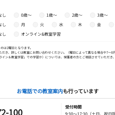
なし
0歳〜
1歳〜
2歳〜
3歳〜
なし
月
火
水
木
金
なし
オンライン&教室学習
のは2曜日となります。
ただき、詳しくは教室にお問い合わせください。（曜日によって異なる場合や7～8
ライン＆教室学習」での学習か）については、保護者の方とご相談させていただき
お電話での教室案内
も行っています
受付時間
72-100
9:30～17:30（土日、祝