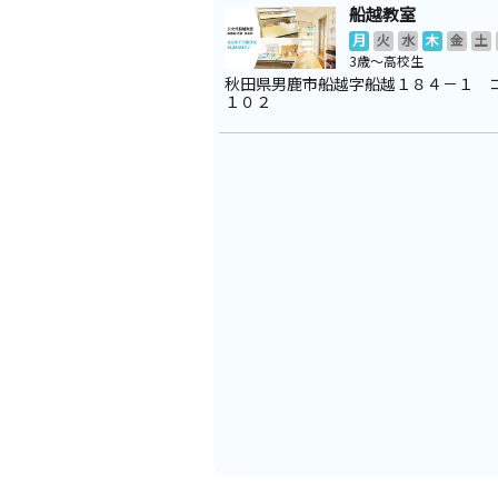
船越教室
月
火
水
木
金
土
3歳～高校生
秋田県男鹿市船越字船越１８４－１ 
１０２