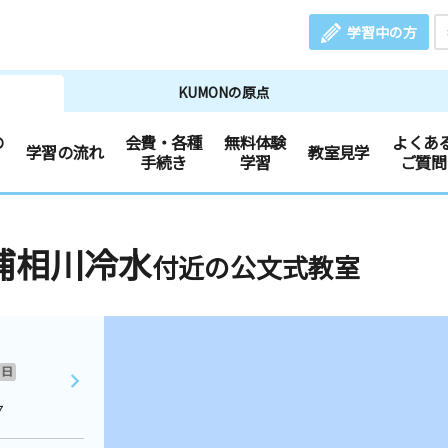
学習中の方
KUMONの原点
の
会費・各種
無料体験
よくあ
学習の流れ
教室見学
手続き
学習
ご質問
浦相川冷水
付近の公文式教室
日
７