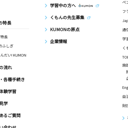
ペ
学習中の方へ
フ
くもんの先生募集
Ja
の特長
KUMONの原点
通
の特長
学
企業情報
Nのふしぎ
く
んだい! KUMON
TO
施
の流れ
・各種手続き
Eng
体験学習
自
見学
財
あるご質問
い合わせ