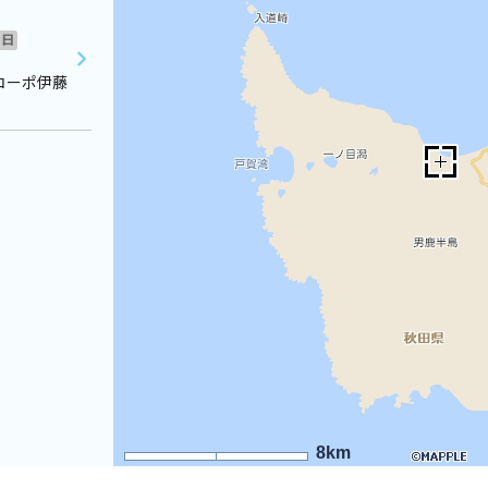
日
コーポ伊藤
8km