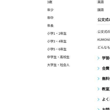
3歳
英語
年少
国語
年中
公文式
年長
公文式
小学1・2年生
KUMO
小学3・4年生
どんなも
小学5・6年生
中学生・高校生
学習
大学生・社会人
会費
無料
教室
よく
お問