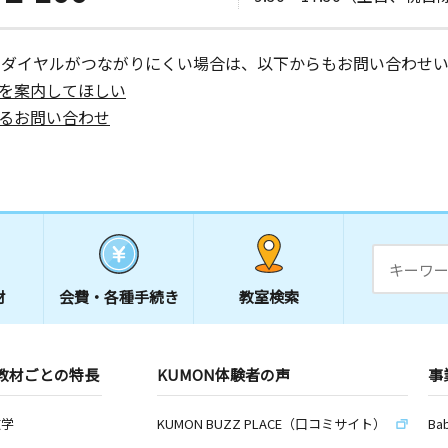
日
トレー旭１
ーダイヤルがつながりにくい場合は、以下からもお問い合わせい
を案内してほしい
るお問い合わせ
日
 アーバン
日
材
会費・
各種手続き
教室検索
ビル１Ｆ
教材ごとの特長
KUMON体験者の声
事
日
数学
KUMON BUZZ PLACE（口コミサイト）
Ba