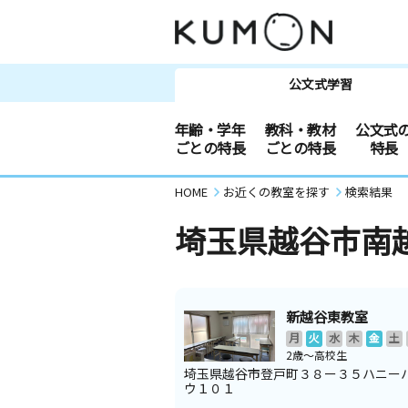
公文式学習
年齢・学年
教科・教材
公文式
ごとの特長
ごとの特長
特長
HOME
お近くの教室を探す
検索結果
埼玉県越谷市南
新越谷東教室
月
火
水
木
金
土
2歳～高校生
埼玉県越谷市登戸町３８ー３５ハニー
ウ１０１