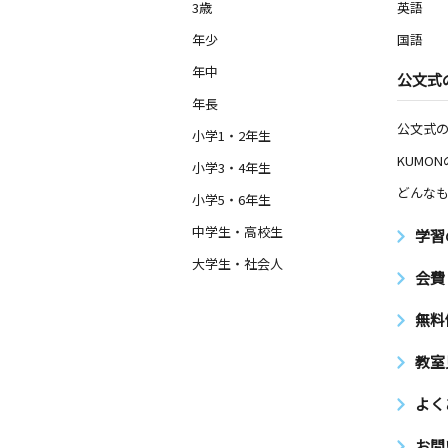
3歳
英語
宮本町３丁目教室
年少
国語
月
火
水
木
金
土
0歳～高校生
年中
公文式
埼玉県越谷市宮本町３丁目１２―５
年長
公文式
小学1・2年生
相模町５丁目教室
月
火
水
木
KUMO
金
土
小学3・4年生
3歳～高校生
どんなも
埼玉県越谷市相模町５丁目３４７
小学5・6年生
中学生・高校生
学習
大学生・社会人
会費
無料
教室
よく
お問