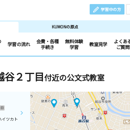
学習中の方
KUMONの原点
の
会費・各種
無料体験
よくあ
学習の流れ
教室見学
手続き
学習
ご質問
越谷２丁目
付近の公文式教室
日
ハイツカト