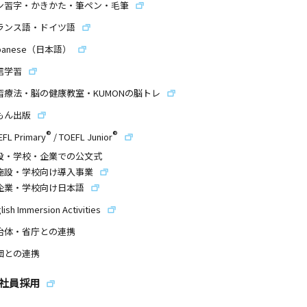
ン習字・かきかた・筆ペン・毛筆
ランス語・ドイツ語
panese（日本語）
信学習
習療法・脳の健康教室・KUMONの脳トレ
もん出版
®
®
EFL Primary
/
TOEFL Junior
設・学校・企業での公文式
施設・学校向け導入事業
企業・学校向け日本語
lish Immersion Activities
治体・省庁との連携
団との連携
社員採用