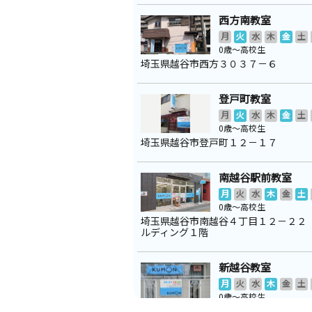
西方南教室
月
火
水
木
金
土
0歳～高校生
埼玉県越谷市西方３０３７－６
登戸町教室
月
火
水
木
金
土
0歳～高校生
埼玉県越谷市登戸町１２－１７
南越谷駅前教室
月
火
水
木
金
土
0歳～高校生
埼玉県越谷市南越谷４丁目１２－２２
ルディング１階
新越谷教室
月
火
水
木
金
土
0歳～高校生
埼玉県越谷市蒲生寿町６－８６ ドル