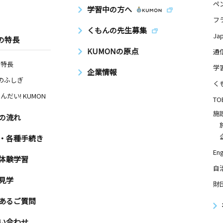
ペ
学習中の方へ
フ
日
くもんの先生募集
Ja
の特長
KUMONの原点
通
の特長
学
企業情報
Nのふしぎ
日
く
んだい! KUMON
TO
施
の流れ
・各種手続き
Eng
体験学習
自
見学
財
あるご質問
い合わせ