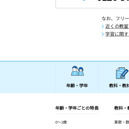
月
火
水
木
金
土
2歳～高校生
埼玉県越谷市蒲生旭町７－１５ シャ
なお、フリ
０７号室
近くの教室
学習に関す
赤山町教室
月
火
水
木
金
土
3歳～高校生
埼玉県越谷市赤山町３丁目１８６－１
ハウス１１号館
越谷教室
月
火
水
木
金
土
3歳～高校生
年齢・学年
教科・教
埼玉県越谷市赤山町１丁目８７ 大関
川柳小前教室
年齢・学年ごとの特長
教科・
月
火
水
木
金
土
2歳～高校生
埼玉県越谷市川柳町１丁目３１７－４
0～2歳
算数・