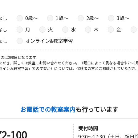
なし
0歳〜
1歳〜
2歳〜
3歳〜
日
なし
月
火
水
木
金
エム・ケ
なし
オンライン&教室学習
のは2曜日となります。
ただき、詳しくは教室にお問い合わせください。（曜日によって異なる場合や7～8
日
ライン＆教室学習」での学習か）については、保護者の方とご相談させていただき
荘１０１号
日
お電話での教室案内
も行っています
エンブレム
受付時間
72-100
9:30～17:30（土日、祝