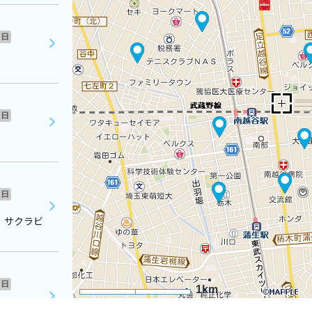
日
日
日
 サクラビ
日
1km
チェ蒲生１