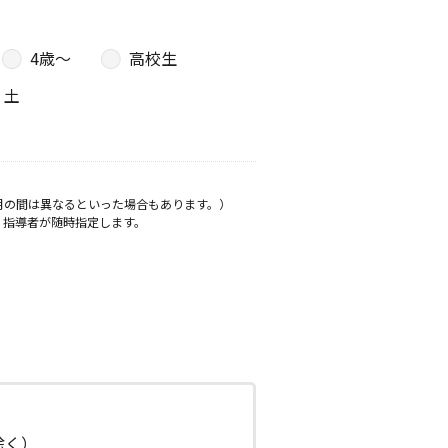
4歳〜
高校生
土
月の間は異なるといった場合もあります。）
、指導者が随時指定します。
日除く）