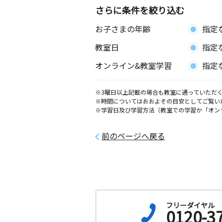
０８号
さらに条件を絞り込む
お子さまの年齢
指定
西方北教室
月
火
水
木
金
土
教室日
指定
0歳～高校生
埼玉県越谷市西方２丁目１０－２４ 
オンライン&教室学習
指定
イ・スリー２Ｆ
※3曜日以上記載の場合も教室に通っていただく
元柳田町教室
※時間についてはおおよその目安としてご覧い
月
火
水
木
金
土
※学習日及び学習方法（教室での学習か「オン
0歳～高校生
埼玉県越谷市元柳田町１－２４ 柴田
前のページへ戻る
蒲生茜町教室
月
火
水
木
金
土
2歳～高校生
埼玉県越谷市蒲生茜町４２番地３１ 
茜１０４
フリーダイヤル
0120-3
蒲生旭町教室