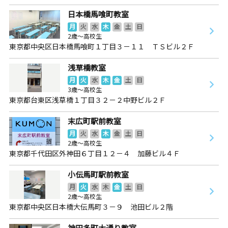
日本橋馬喰町教室
月
火
水
木
金
土
日
2歳～高校生
東京都中央区日本橋馬喰町１丁目３－１１ ＴＳビル２Ｆ
浅草橋教室
月
火
水
木
金
土
日
3歳～高校生
東京都台東区浅草橋１丁目３２－２中野ビル２Ｆ
末広町駅前教室
月
火
水
木
金
土
日
2歳～高校生
東京都千代田区外神田６丁目１２－４ 加藤ビル４Ｆ
小伝馬町駅前教室
月
火
水
木
金
土
日
2歳～高校生
東京都中央区日本橋大伝馬町３－９ 池田ビル２階
神田多町大通り教室