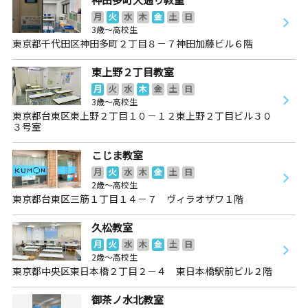
月
火
水
木
金
土
日
3歳～高校生
東京都千代田区神田多町２丁目８－７神田加藤ビル６階
東上野２丁目教室
月
火
水
木
金
土
日
3歳～高校生
東京都台東区東上野２丁目１０－１２東上野２丁目ビル３０
３号室
こじま教室
月
火
水
木
金
土
日
2歳～高校生
東京都台東区三筋１丁目１４－７ ヴィラオザワ１階
久松教室
月
火
水
木
金
土
日
2歳～高校生
東京都中央区東日本橋２丁目２－４ 東日本橋駅前ビル２階
御茶ノ水北教室