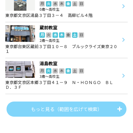
月
火
水
木
金
土
日
0歳～高校生
東京都文京区湯島３丁目３－４ 高柳ビル４階
蔵前教室
月
火
水
木
金
土
日
2歳～高校生
東京都台東区蔵前３丁目１０－８ ブルックライズ東京２０
１
湯島教室
月
火
水
木
金
土
日
3歳～高校生
東京都文京区本郷３丁目４１－９ Ｎ・ＨＯＮＧＯ ＢＬ
Ｄ．３Ｆ
もっと見る（範囲を広げて検索）