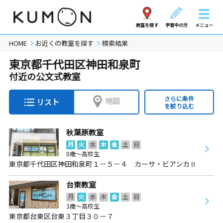
教室を探す
学習中の方
メニュー
HOME
お近くの教室を探す
検索結果
東京都千代田区神田和泉町
付近の公文式教室
さらに条件
地図
リスト
を絞り込む
秋葉原教室
月
火
水
木
金
土
日
0歳～高校生
東京都千代田区神田和泉町１－５－４ カーサ・ビアンカⅡ
台東教室
月
火
水
木
金
土
日
3歳～高校生
東京都台東区台東３丁目３０－７