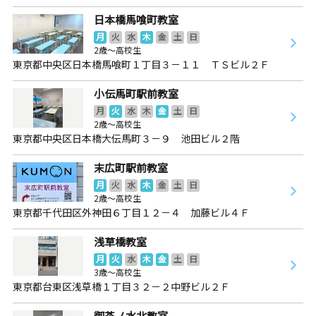
日本橋馬喰町教室
月
火
水
木
金
土
日
2歳～高校生
東京都中央区日本橋馬喰町１丁目３－１１ ＴＳビル２Ｆ
小伝馬町駅前教室
月
火
水
木
金
土
日
2歳～高校生
東京都中央区日本橋大伝馬町３－９ 池田ビル２階
末広町駅前教室
月
火
水
木
金
土
日
2歳～高校生
東京都千代田区外神田６丁目１２－４ 加藤ビル４Ｆ
浅草橋教室
月
火
水
木
金
土
日
3歳～高校生
東京都台東区浅草橋１丁目３２－２中野ビル２Ｆ
御茶ノ水北教室