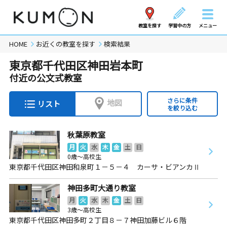
教室を探す
学習中の方
メニュー
HOME
お近くの教室を探す
検索結果
東京都千代田区神田岩本町
付近の公文式教室
さらに条件
地図
リスト
を絞り込む
秋葉原教室
月
火
水
木
金
土
日
0歳～高校生
東京都千代田区神田和泉町１－５－４ カーサ・ビアンカⅡ
神田多町大通り教室
月
火
水
木
金
土
日
3歳～高校生
東京都千代田区神田多町２丁目８－７神田加藤ビル６階