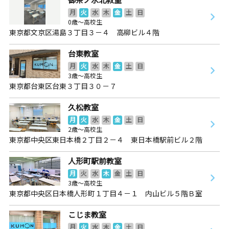
月
火
水
木
金
土
日
0歳～高校生
東京都文京区湯島３丁目３－４ 高柳ビル４階
台東教室
月
火
水
木
金
土
日
3歳～高校生
東京都台東区台東３丁目３０－７
久松教室
月
火
水
木
金
土
日
2歳～高校生
東京都中央区東日本橋２丁目２－４ 東日本橋駅前ビル２階
人形町駅前教室
月
火
水
木
金
土
日
3歳～高校生
東京都中央区日本橋人形町１丁目４－１ 内山ビル５階Ｂ室
こじま教室
月
火
水
木
金
土
日