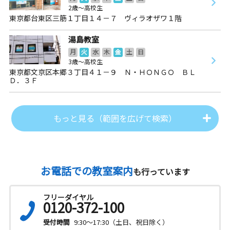
2歳～高校生
東京都台東区三筋１丁目１４－７ ヴィラオザワ１階
湯島教室
月
火
水
木
金
土
日
3歳～高校生
東京都文京区本郷３丁目４１－９ Ｎ・ＨＯＮＧＯ ＢＬ
Ｄ．３Ｆ
もっと見る（範囲を広げて検索）
お電話での教室案内
も行っています
フリーダイヤル
0120-372-100
受付時間
9:30～17:30（土日、祝日除く）