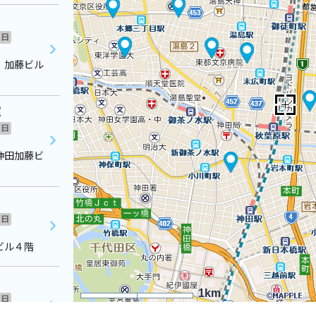
日
 加藤ビル
室
日
神田加藤ビ
日
ビル４階
1km
日