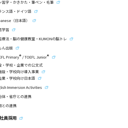
ン習字・かきかた・筆ペン・毛筆
ランス語・ドイツ語
panese（日本語）
信学習
習療法・脳の健康教室・KUMONの脳トレ
もん出版
®
®
EFL Primary
/
TOEFL Junior
設・学校・企業での公文式
施設・学校向け導入事業
企業・学校向け日本語
lish Immersion Activities
治体・省庁との連携
団との連携
社員採用