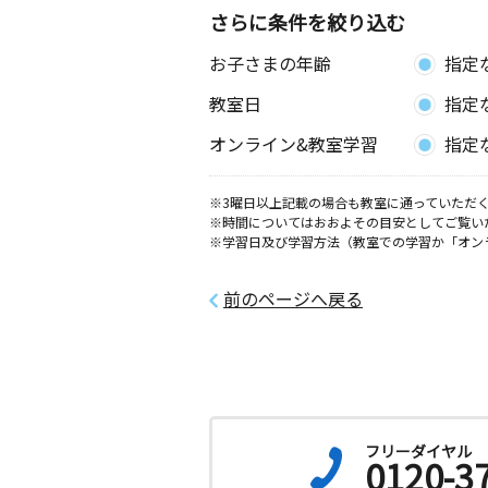
東京都台東区台東３丁目３０－７
さらに条件を絞り込む
お子さまの年齢
指定
日本橋馬喰町教室
月
火
水
木
金
土
教室日
指定
2歳～高校生
東京都中央区日本橋馬喰町１丁目３－
オンライン&教室学習
指定
ビル２Ｆ
※3曜日以上記載の場合も教室に通っていただく
東上野２丁目教室
※時間についてはおおよその目安としてご覧い
月
火
水
木
金
土
※学習日及び学習方法（教室での学習か「オン
3歳～高校生
東京都台東区東上野２丁目１０－１２
目ビル３０３号室
前のページへ戻る
小伝馬町駅前教室
月
火
水
木
金
土
2歳～高校生
東京都中央区日本橋大伝馬町３－９ 
階
フリーダイヤル
0120-3