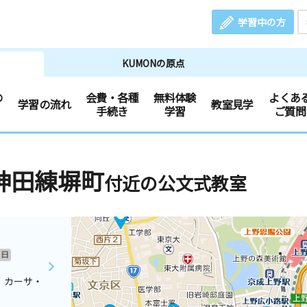
学習中の方
KUMONの原点
の
会費・各種
無料体験
よくあ
学習の流れ
教室見学
手続き
学習
ご質問
神田練塀町
付近の公文式教室
日
 カーサ・