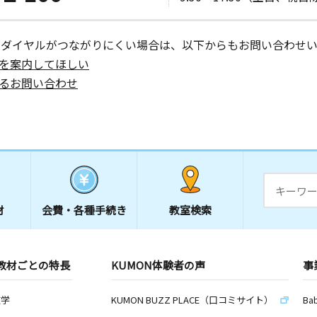
日
ーダイヤルがつながりにくい場合は、以下からもお問い合わせい
野ビル２Ｆ
を案内してほしい
るお問い合わせ
日
・ＨＯＮＧ
日
材
会費・
各種手続き
教室検索
ィラオザワ
教材ごとの特長
KUMON体験者の声
事
日
数学
KUMON BUZZ PLACE（口コミサイト）
Ba
東日本橋駅