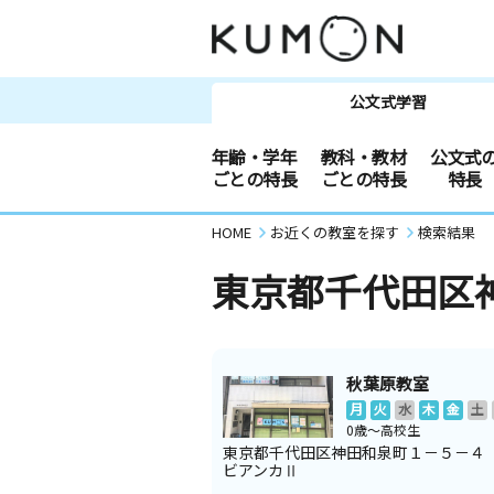
公文式学習
年齢・学年
教科・教材
公文式
ごとの特長
ごとの特長
特長
HOME
お近くの教室を探す
検索結果
東京都千代田区
秋葉原教室
月
火
水
木
金
土
0歳～高校生
東京都千代田区神田和泉町１－５－４
ビアンカⅡ