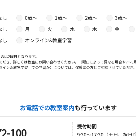
なし
0歳〜
1歳〜
2歳〜
3歳〜
日
なし
月
火
水
木
金
１１ ＴＳ
なし
オンライン&教室学習
のは2曜日となります。
ただき、詳しくは教室にお問い合わせください。（曜日によって異なる場合や7～8
日
ライン＆教室学習」での学習か）については、保護者の方とご相談させていただき
東上野２丁
日
お電話での教室案内
も行っています
池田ビル２
受付時間
72-100
9:30～17:30（土日、祝