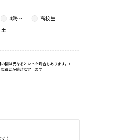
4歳〜
高校生
土
月の間は異なるといった場合もあります。）
、指導者が随時指定します。
日除く）