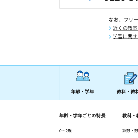
浅草橋教室
月
火
水
木
金
土
3歳～高校生
なお、フリ
東京都台東区浅草橋１丁目３２－２中
近くの教室
学習に関す
湯島教室
月
火
水
木
金
土
3歳～高校生
東京都文京区本郷３丁目４１－９ Ｎ
Ｏ ＢＬＤ．３Ｆ
こじま教室
月
火
水
木
金
土
2歳～高校生
年齢・学年
教科・教
東京都台東区三筋１丁目１４－７ ヴ
１階
年齢・学年ごとの特長
久松教室
教科・
月
火
水
木
金
土
2歳～高校生
0～2歳
算数・
東京都中央区東日本橋２丁目２－４ 