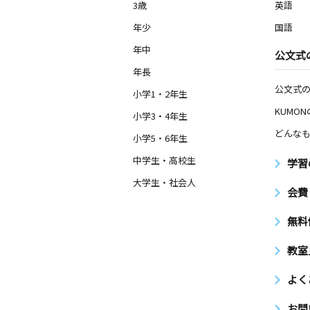
前ビル２階
3歳
英語
年少
国語
稲荷町教室
年中
公文式
月
火
水
木
金
土
3歳～高校生
年長
東京都台東区松が谷１丁目４－６ ラ
公文式
ンション上野松が谷４０１
小学1・2年生
KUMO
小学3・4年生
本郷いき坂教室
どんなも
小学5・6年生
月
火
水
木
金
土
0歳～高校生
中学生・高校生
学習
東京都文京区本郷２丁目１６－１２ 
山１Ｆ
大学生・社会人
会費
人形町駅前教室
無料
月
火
水
木
金
土
3歳～高校生
教室
東京都中央区日本橋人形町１丁目４－
ル５階Ｂ室
よく
蔵前教室
お問