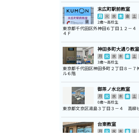
末広町駅前教室
月
火
水
木
金
土
2歳～高校生
東京都千代田区外神田６丁目１２－４
４Ｆ
神田多町大通り教
月
火
水
木
金
土
3歳～高校生
東京都千代田区神田多町２丁目８－７
ル６階
御茶ノ水北教室
月
火
水
木
金
土
0歳～高校生
東京都文京区湯島３丁目３－４ 高柳
台東教室
月
火
水
木
金
土
3歳～高校生