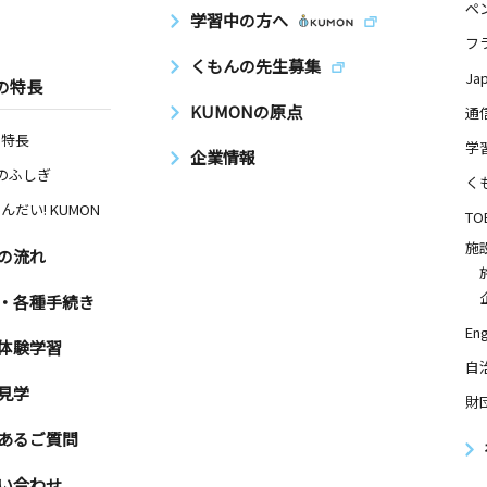
ペ
学習中の方へ
フ
くもんの先生募集
Ja
の特長
日
KUMONの原点
通
イオンズマ
の特長
学
企業情報
Nのふしぎ
く
んだい! KUMON
TO
日
施
の流れ
ストーク森
・各種手続き
Eng
体験学習
日
自
見学
財
１ 内山ビ
あるご質問
い合わせ