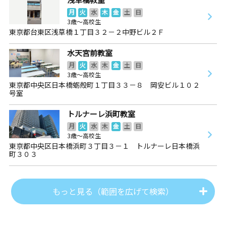
月
火
水
木
金
土
日
3歳～高校生
東京都台東区浅草橋１丁目３２－２中野ビル２Ｆ
水天宮前教室
月
火
水
木
金
土
日
3歳～高校生
東京都中央区日本橋蛎殻町１丁目３３－８ 岡安ビル１０２
号室
トルナーレ浜町教室
月
火
水
木
金
土
日
3歳～高校生
東京都中央区日本橋浜町３丁目３－１ トルナーレ日本橋浜
町３０３
もっと見る（範囲を広げて検索）