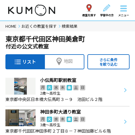
教室を探す
学習中の方
メニュー
HOME
お近くの教室を探す
検索結果
東京都千代田区神田美倉町
付近の公文式教室
さらに条件
地図
リスト
を絞り込む
小伝馬町駅前教室
月
火
水
木
金
土
日
2歳～高校生
東京都中央区日本橋大伝馬町３－９ 池田ビル２階
神田多町大通り教室
月
火
水
木
金
土
日
3歳～高校生
東京都千代田区神田多町２丁目８－７神田加藤ビル６階