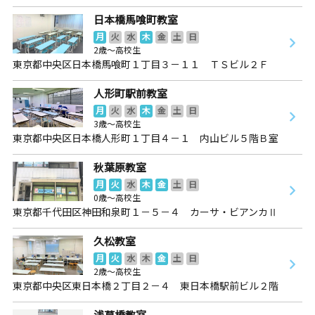
日本橋馬喰町教室
月
火
水
木
金
土
日
2歳～高校生
東京都中央区日本橋馬喰町１丁目３－１１ ＴＳビル２Ｆ
人形町駅前教室
月
火
水
木
金
土
日
3歳～高校生
東京都中央区日本橋人形町１丁目４－１ 内山ビル５階Ｂ室
秋葉原教室
月
火
水
木
金
土
日
0歳～高校生
東京都千代田区神田和泉町１－５－４ カーサ・ビアンカⅡ
久松教室
月
火
水
木
金
土
日
2歳～高校生
東京都中央区東日本橋２丁目２－４ 東日本橋駅前ビル２階
浅草橋教室