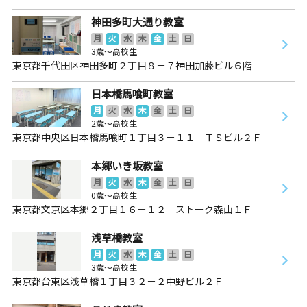
神田多町大通り教室
月
火
水
木
金
土
日
3歳～高校生
東京都千代田区神田多町２丁目８－７神田加藤ビル６階
日本橋馬喰町教室
月
火
水
木
金
土
日
2歳～高校生
東京都中央区日本橋馬喰町１丁目３－１１ ＴＳビル２Ｆ
本郷いき坂教室
月
火
水
木
金
土
日
0歳～高校生
東京都文京区本郷２丁目１６－１２ ストーク森山１Ｆ
浅草橋教室
月
火
水
木
金
土
日
3歳～高校生
東京都台東区浅草橋１丁目３２－２中野ビル２Ｆ