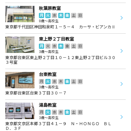
秋葉原教室
月
火
水
木
金
土
日
0歳～高校生
東京都千代田区神田和泉町１－５－４ カーサ・ビアンカⅡ
東上野２丁目教室
月
火
水
木
金
土
日
3歳～高校生
東京都台東区東上野２丁目１０－１２東上野２丁目ビル３０
３号室
台東教室
月
火
水
木
金
土
日
3歳～高校生
東京都台東区台東３丁目３０－７
湯島教室
月
火
水
木
金
土
日
3歳～高校生
東京都文京区本郷３丁目４１－９ Ｎ・ＨＯＮＧＯ ＢＬ
Ｄ．３Ｆ