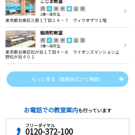
こじま教室
月
火
水
木
金
土
日
2歳～高校生
東京都台東区三筋１丁目１４－７ ヴィラオザワ１階
稲荷町教室
月
火
水
木
金
土
日
3歳～高校生
東京都台東区松が谷１丁目４－６ ライオンズマンション上
野松が谷４０１
もっと見る（範囲を広げて検索）
お電話での教室案内
も行っています
フリーダイヤル
0120-372-100