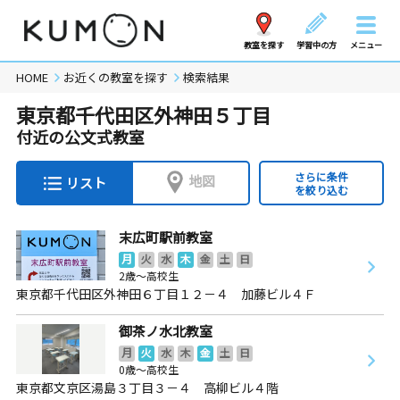
教室を探す
学習中の方
メニュー
HOME
お近くの教室を探す
検索結果
東京都千代田区外神田５丁目
付近の公文式教室
さらに条件
地図
リスト
を絞り込む
末広町駅前教室
月
火
水
木
金
土
日
2歳～高校生
東京都千代田区外神田６丁目１２－４ 加藤ビル４Ｆ
御茶ノ水北教室
月
火
水
木
金
土
日
0歳～高校生
東京都文京区湯島３丁目３－４ 高柳ビル４階