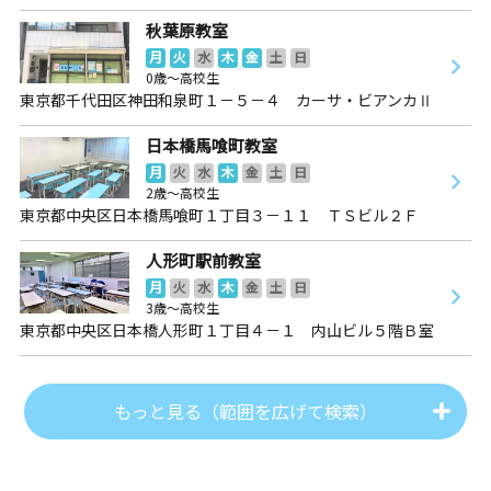
秋葉原教室
月
火
水
木
金
土
日
0歳～高校生
東京都千代田区神田和泉町１－５－４ カーサ・ビアンカⅡ
日本橋馬喰町教室
月
火
水
木
金
土
日
2歳～高校生
東京都中央区日本橋馬喰町１丁目３－１１ ＴＳビル２Ｆ
人形町駅前教室
月
火
水
木
金
土
日
3歳～高校生
東京都中央区日本橋人形町１丁目４－１ 内山ビル５階Ｂ室
もっと見る（範囲を広げて検索）