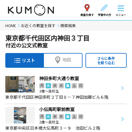
教室を探す
学習中の方
メニュー
HOME
お近くの教室を探す
検索結果
東京都千代田区内神田３丁目
付近の公文式教室
さらに条件
地図
リスト
を絞り込む
神田多町大通り教室
月
火
水
木
金
土
日
3歳～高校生
東京都千代田区神田多町２丁目８－７神田加藤ビル６階
小伝馬町駅前教室
月
火
水
木
金
土
日
2歳～高校生
東京都中央区日本橋大伝馬町３－９ 池田ビル２階