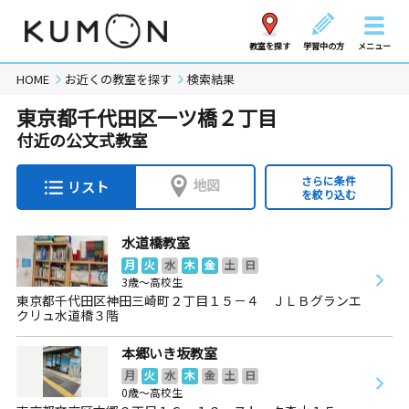
教室を探す
学習中の方
メニュー
HOME
お近くの教室を探す
検索結果
東京都千代田区一ツ橋２丁目
付近の公文式教室
さらに条件
地図
リスト
を絞り込む
水道橋教室
月
火
水
木
金
土
日
3歳～高校生
東京都千代田区神田三崎町２丁目１５－４ ＪＬＢグランエ
クリュ水道橋３階
本郷いき坂教室
月
火
水
木
金
土
日
0歳～高校生