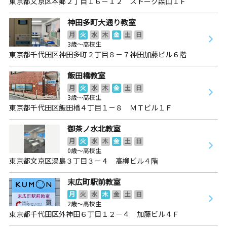
東京都文京区本郷２丁目１６－１２ ストーク森山１Ｆ
神田多町大通り教室
月
火
水
木
金
土
日
3歳～高校生
東京都千代田区神田多町２丁目８－７神田加藤ビル６階
飯田橋教室
月
火
水
木
金
土
日
3歳～高校生
東京都千代田区飯田橋４丁目１－８ ＭＴビル１Ｆ
御茶ノ水北教室
月
火
水
木
金
土
日
0歳～高校生
東京都文京区湯島３丁目３－４ 高柳ビル４階
末広町駅前教室
月
火
水
木
金
土
日
2歳～高校生
東京都千代田区外神田６丁目１２－４ 加藤ビル４Ｆ