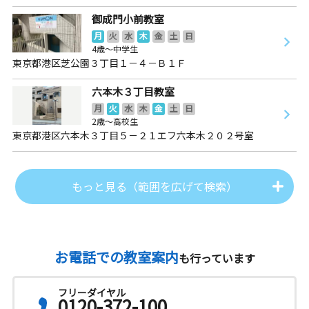
御成門小前教室
月
火
水
木
金
土
日
4歳～中学生
東京都港区芝公園３丁目１－４－Ｂ１Ｆ
六本木３丁目教室
月
火
水
木
金
土
日
2歳～高校生
東京都港区六本木３丁目５－２１エフ六本木２０２号室
もっと見る（範囲を広げて検索）
お電話での教室案内
も行っています
フリーダイヤル
0120-372-100