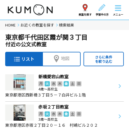
教室を探す
学習中の方
メニュー
HOME
お近くの教室を探す
検索結果
東京都千代田区霞が関３丁目
付近の公文式教室
さらに条件
地図
リスト
を絞り込む
新橋愛宕山教室
月
火
水
木
金
土
日
4歳～高校生
東京都港区西新橋３丁目５－７白井ビル１階
赤坂２丁目教室
月
火
水
木
金
土
日
3歳～高校生
東京都港区赤坂２丁目２０－１６ 村嶋ビル２０２