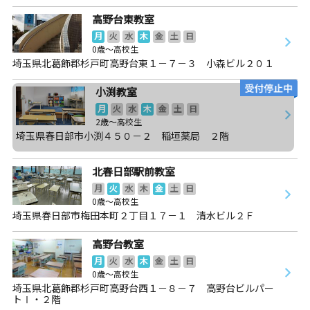
高野台東教室
月
火
水
木
金
土
日
0歳～高校生
埼玉県北葛飾郡杉戸町高野台東１－７－３ 小森ビル２０１
小渕教室
月
火
水
木
金
土
日
2歳～高校生
埼玉県春日部市小渕４５０－２ 稲垣薬局 ２階
北春日部駅前教室
月
火
水
木
金
土
日
0歳～高校生
埼玉県春日部市梅田本町２丁目１７－１ 清水ビル２Ｆ
高野台教室
月
火
水
木
金
土
日
0歳～高校生
埼玉県北葛飾郡杉戸町高野台西１－８－７ 高野台ビルパー
トⅠ・２階