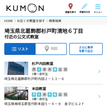
教室を探す
学習中の方
メニュー
HOME
お近くの教室を探す
検索結果
埼玉県北葛飾郡杉戸町清地６丁目
付近の公文式教室
さらに条件
地図
リスト
を絞り込む
杉戸内田教室
月
火
水
木
金
土
日
1歳～高校生
埼玉県北葛飾郡杉戸町内田２－１１－６
本田教室
月
火
水
木
金
土
日
3歳～高校生
埼玉県南埼玉郡宮代町本田５－４－９ 金子ビル２Ｆ