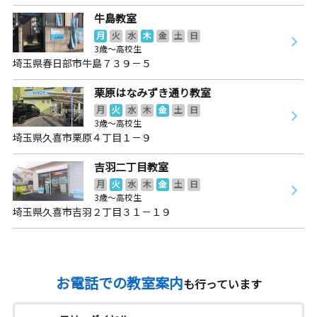
牛島教室
月
火
水
木
金
土
日
3歳～高校生
埼玉県春日部市牛島７３９－５
栗原はなみずき通り教室
月
火
水
木
金
土
日
3歳～高校生
埼玉県久喜市栗原４丁目１－９
吉羽二丁目教室
月
火
水
木
金
土
日
3歳～高校生
埼玉県久喜市吉羽２丁目３１－１９
お電話での教室案内
も行っています