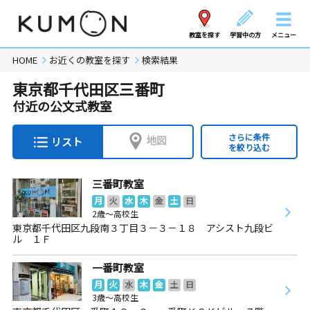
教室を探す
学習中の方
メニュー
HOME
お近くの教室を探す
検索結果
東京都千代田区三番町
付近の公文式教室
さらに条件
地図
リスト
を絞り込む
三番町教室
月
火
水
木
金
土
日
2歳～高校生
東京都千代田区九段南３丁目３－３－１８ アシスト九段ビ
ル １Ｆ
一番町教室
月
火
水
木
金
土
日
3歳～高校生