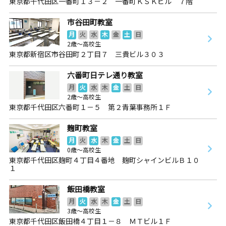
東京都千代田区一番町１３－２ 一番町ＫＳＫビル ７階
市谷田町教室
月
火
水
木
金
土
日
2歳～高校生
東京都新宿区市谷田町２丁目７ 三貴ビル３０３
六番町日テレ通り教室
月
火
水
木
金
土
日
2歳～高校生
東京都千代田区六番町１－５ 第２青葉事務所１Ｆ
麹町教室
月
火
水
木
金
土
日
0歳～高校生
東京都千代田区麹町４丁目４番地 麹町シャインビルＢ１０
１
飯田橋教室
月
火
水
木
金
土
日
3歳～高校生
東京都千代田区飯田橋４丁目１－８ ＭＴビル１Ｆ