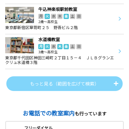
牛込神楽坂駅前教室
月
火
水
木
金
土
日
2歳～高校生
東京都新宿区箪笥町２５ 野吾ビル２階
水道橋教室
月
火
水
木
金
土
日
3歳～高校生
東京都千代田区神田三崎町２丁目１５－４ ＪＬＢグランエ
クリュ水道橋３階
もっと見る（範囲を広げて検索）
お電話での教室案内
も行っています
フリーダイヤル