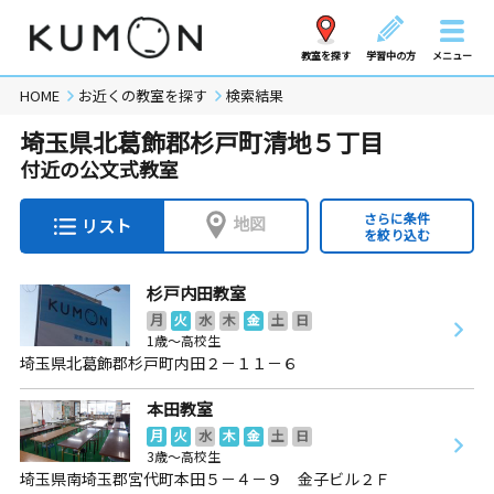
教室を探す
学習中の方
メニュー
HOME
お近くの教室を探す
検索結果
埼玉県北葛飾郡杉戸町清地５丁目
付近の公文式教室
さらに条件
地図
リスト
を絞り込む
杉戸内田教室
月
火
水
木
金
土
日
1歳～高校生
埼玉県北葛飾郡杉戸町内田２－１１－６
本田教室
月
火
水
木
金
土
日
3歳～高校生
埼玉県南埼玉郡宮代町本田５－４－９ 金子ビル２Ｆ