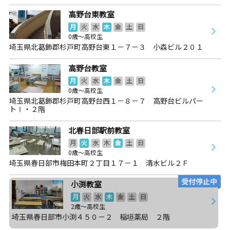
高野台東教室
月
火
水
木
金
土
日
0歳～高校生
埼玉県北葛飾郡杉戸町高野台東１－７－３ 小森ビル２０１
高野台教室
月
火
水
木
金
土
日
0歳～高校生
埼玉県北葛飾郡杉戸町高野台西１－８－７ 高野台ビルパー
トⅠ・２階
北春日部駅前教室
月
火
水
木
金
土
日
0歳～高校生
埼玉県春日部市梅田本町２丁目１７－１ 清水ビル２Ｆ
小渕教室
月
火
水
木
金
土
日
2歳～高校生
埼玉県春日部市小渕４５０－２ 稲垣薬局 ２階