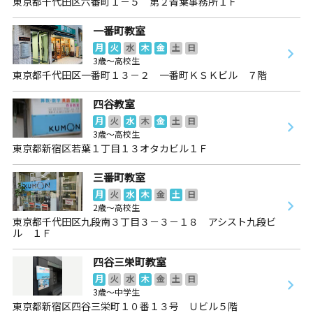
東京都千代田区六番町１－５ 第２青葉事務所１Ｆ
一番町教室
月
火
水
木
金
土
日
3歳～高校生
東京都千代田区一番町１３－２ 一番町ＫＳＫビル ７階
四谷教室
月
火
水
木
金
土
日
3歳～高校生
東京都新宿区若葉１丁目１３オタカビル１Ｆ
三番町教室
月
火
水
木
金
土
日
2歳～高校生
東京都千代田区九段南３丁目３－３－１８ アシスト九段ビ
ル １Ｆ
四谷三栄町教室
月
火
水
木
金
土
日
3歳～中学生
東京都新宿区四谷三栄町１０番１３号 Ｕビル５階