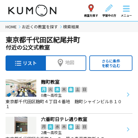
教室を探す
学習中の方
メニュー
HOME
お近くの教室を探す
検索結果
東京都千代田区紀尾井町
付近の公文式教室
さらに条件
地図
リスト
を絞り込む
麹町教室
月
火
水
木
金
土
日
0歳～高校生
東京都千代田区麹町４丁目４番地 麹町シャインビルＢ１０
１
六番町日テレ通り教室
月
火
水
木
金
土
日
2歳～高校生