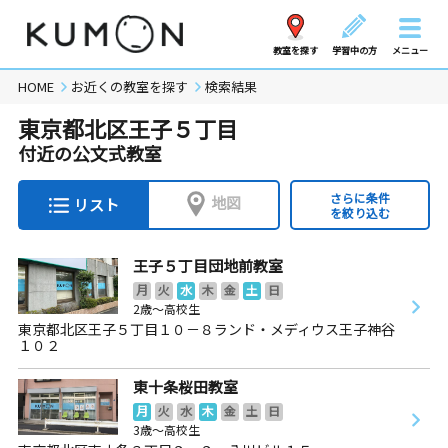
教室を探す
学習中の方
メニュー
HOME
お近くの教室を探す
検索結果
東京都北区王子５丁目
付近の公文式教室
さらに条件
地図
リスト
を絞り込む
王子５丁目団地前教室
月
火
水
木
金
土
日
2歳～高校生
東京都北区王子５丁目１０－８ランド・メディウス王子神谷
１０２
東十条桜田教室
月
火
水
木
金
土
日
3歳～高校生