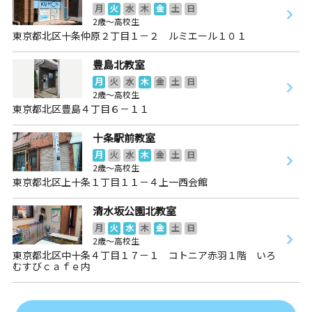
月
火
水
木
金
土
日
2歳～高校生
東京都北区十条仲原２丁目１－２ ルミエール１０１
豊島北教室
月
火
水
木
金
土
日
2歳～高校生
東京都北区豊島４丁目６－１１
十条駅前教室
月
火
水
木
金
土
日
2歳～高校生
東京都北区上十条１丁目１１－４上一西会館
清水坂公園北教室
月
火
水
木
金
土
日
2歳～高校生
東京都北区中十条４丁目１７－１ コトニア赤羽１階 いろ
むすびｃａｆｅ内