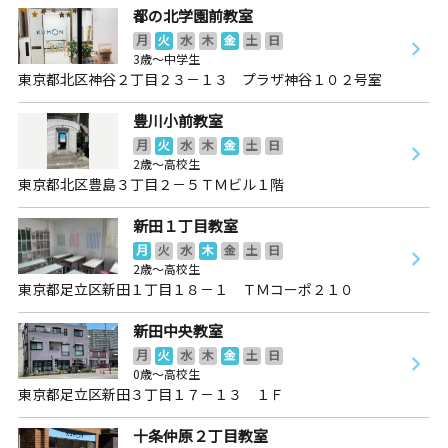
都の北学園前教室
月
火
水
木
金
土
日
3歳～中学生
東京都北区神谷２丁目２３－１３ プラザ神谷１０２号室
豊川小前教室
月
火
水
木
金
土
日
2歳～高校生
東京都北区豊島３丁目２－５ＴＭビル１階
新田１丁目教室
月
火
水
木
金
土
日
2歳～高校生
東京都足立区新田１丁目１８－１ ＴＭコーポ２１０
新田中央教室
月
火
水
木
金
土
日
0歳～高校生
東京都足立区新田３丁目１７－１３ １Ｆ
十条仲原２丁目教室