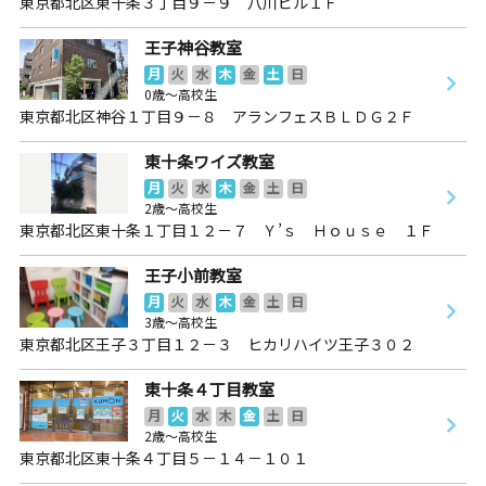
東京都北区東十条３丁目９－９ 八川ビル１Ｆ
王子神谷教室
月
火
水
木
金
土
日
0歳～高校生
東京都北区神谷１丁目９－８ アランフェスＢＬＤＧ２Ｆ
東十条ワイズ教室
月
火
水
木
金
土
日
2歳～高校生
東京都北区東十条１丁目１２－７ Ｙ’ｓ Ｈｏｕｓｅ １Ｆ
王子小前教室
月
火
水
木
金
土
日
3歳～高校生
東京都北区王子３丁目１２－３ ヒカリハイツ王子３０２
東十条４丁目教室
月
火
水
木
金
土
日
2歳～高校生
東京都北区東十条４丁目５－１４－１０１