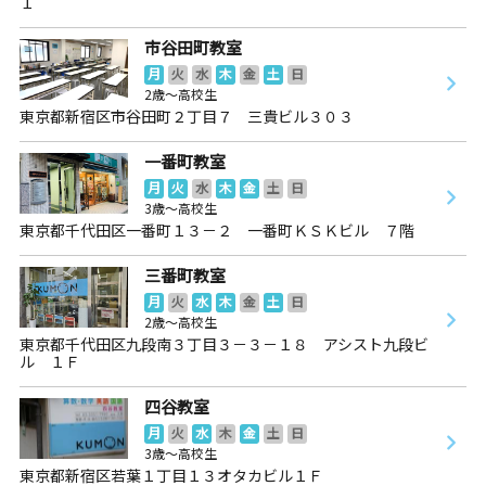
１
市谷田町教室
月
火
水
木
金
土
日
2歳～高校生
東京都新宿区市谷田町２丁目７ 三貴ビル３０３
一番町教室
月
火
水
木
金
土
日
3歳～高校生
東京都千代田区一番町１３－２ 一番町ＫＳＫビル ７階
三番町教室
月
火
水
木
金
土
日
2歳～高校生
東京都千代田区九段南３丁目３－３－１８ アシスト九段ビ
ル １Ｆ
四谷教室
月
火
水
木
金
土
日
3歳～高校生
東京都新宿区若葉１丁目１３オタカビル１Ｆ