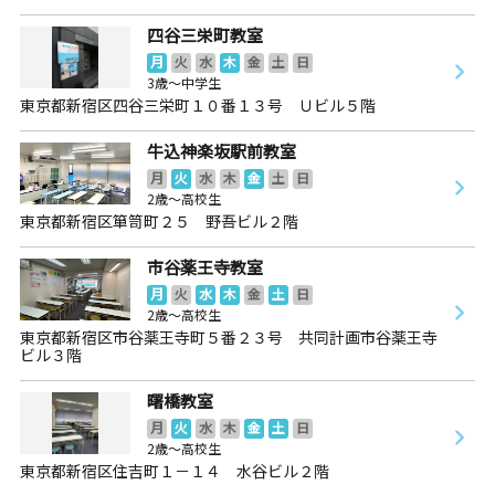
四谷三栄町教室
月
火
水
木
金
土
日
3歳～中学生
東京都新宿区四谷三栄町１０番１３号 Ｕビル５階
牛込神楽坂駅前教室
月
火
水
木
金
土
日
2歳～高校生
東京都新宿区箪笥町２５ 野吾ビル２階
市谷薬王寺教室
月
火
水
木
金
土
日
2歳～高校生
東京都新宿区市谷薬王寺町５番２３号 共同計画市谷薬王寺
ビル３階
曙橋教室
月
火
水
木
金
土
日
2歳～高校生
東京都新宿区住吉町１－１４ 水谷ビル２階