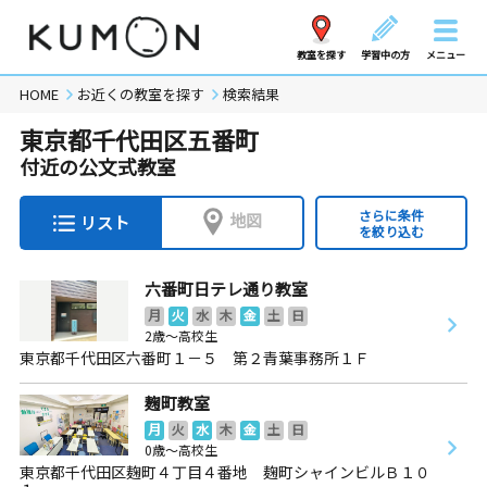
教室を探す
学習中の方
メニュー
HOME
お近くの教室を探す
検索結果
東京都千代田区五番町
付近の公文式教室
さらに条件
地図
リスト
を絞り込む
六番町日テレ通り教室
月
火
水
木
金
土
日
2歳～高校生
東京都千代田区六番町１－５ 第２青葉事務所１Ｆ
麹町教室
月
火
水
木
金
土
日
0歳～高校生
東京都千代田区麹町４丁目４番地 麹町シャインビルＢ１０