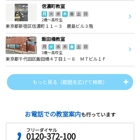
信濃町教室
月
火
水
木
金
土
日
2歳～高校生
東京都新宿区信濃町１１－３ 鹿島ビル３階
飯田橋教室
月
火
水
木
金
土
日
3歳～高校生
東京都千代田区飯田橋４丁目１－８ ＭＴビル１Ｆ
もっと見る（範囲を広げて検索）
お電話での教室案内
も行っています
フリーダイヤル
0120-372-100