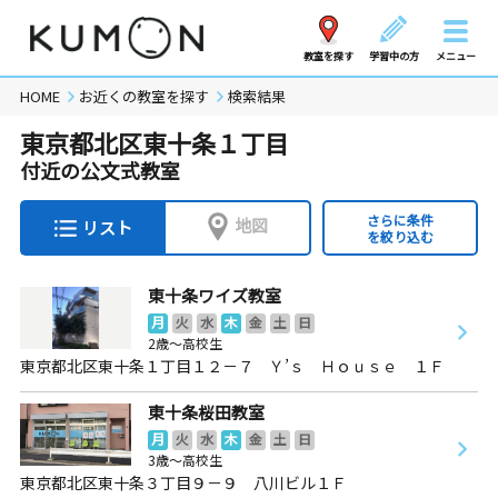
教室を探す
学習中の方
メニュー
HOME
お近くの教室を探す
検索結果
東京都北区東十条１丁目
付近の公文式教室
さらに条件
地図
リスト
を絞り込む
東十条ワイズ教室
月
火
水
木
金
土
日
2歳～高校生
東京都北区東十条１丁目１２－７ Ｙ’ｓ Ｈｏｕｓｅ １Ｆ
東十条桜田教室
月
火
水
木
金
土
日
3歳～高校生
東京都北区東十条３丁目９－９ 八川ビル１Ｆ