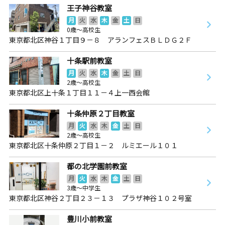
王子神谷教室
月
火
水
木
金
土
日
0歳～高校生
東京都北区神谷１丁目９－８ アランフェスＢＬＤＧ２Ｆ
十条駅前教室
月
火
水
木
金
土
日
2歳～高校生
東京都北区上十条１丁目１１－４上一西会館
十条仲原２丁目教室
月
火
水
木
金
土
日
2歳～高校生
東京都北区十条仲原２丁目１－２ ルミエール１０１
都の北学園前教室
月
火
水
木
金
土
日
3歳～中学生
東京都北区神谷２丁目２３－１３ プラザ神谷１０２号室
豊川小前教室