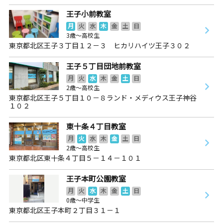
王子小前教室
月
火
水
木
金
土
日
3歳～高校生
東京都北区王子３丁目１２－３ ヒカリハイツ王子３０２
王子５丁目団地前教室
月
火
水
木
金
土
日
2歳～高校生
東京都北区王子５丁目１０－８ランド・メディウス王子神谷
１０２
東十条４丁目教室
月
火
水
木
金
土
日
2歳～高校生
東京都北区東十条４丁目５－１４－１０１
王子本町公園教室
月
火
水
木
金
土
日
0歳～中学生
東京都北区王子本町２丁目３１－１