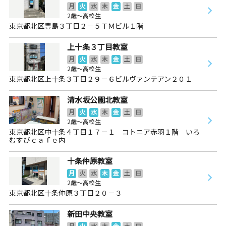
月
火
水
木
金
土
日
2歳～高校生
東京都北区豊島３丁目２－５ＴＭビル１階
上十条３丁目教室
月
火
水
木
金
土
日
2歳～高校生
東京都北区上十条３丁目２９－６ビルヴァンテアン２０１
清水坂公園北教室
月
火
水
木
金
土
日
2歳～高校生
東京都北区中十条４丁目１７－１ コトニア赤羽１階 いろ
むすびｃａｆｅ内
十条仲原教室
月
火
水
木
金
土
日
2歳～高校生
東京都北区十条仲原３丁目２０－３
新田中央教室
月
火
水
木
金
土
日