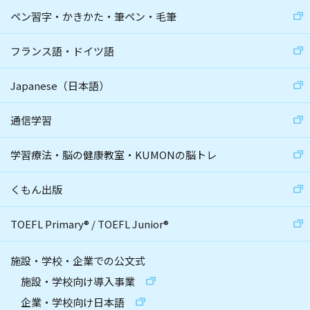
ペン習字・かきかた・筆ペン・毛筆
フランス語・ドイツ語
Japanese（日本語）
通信学習
学習療法・脳の健康教室・KUMONの脳トレ
くもん出版
TOEFL Primary
®
/
TOEFL Junior
®
施設・学校・企業での公文式
施設・学校向け導入事業
企業・学校向け日本語