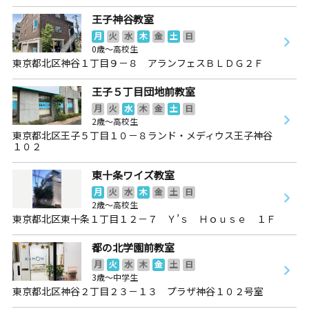
王子神谷教室
月
火
水
木
金
土
日
0歳～高校生
東京都北区神谷１丁目９－８ アランフェスＢＬＤＧ２Ｆ
王子５丁目団地前教室
月
火
水
木
金
土
日
2歳～高校生
東京都北区王子５丁目１０－８ランド・メディウス王子神谷
１０２
東十条ワイズ教室
月
火
水
木
金
土
日
2歳～高校生
東京都北区東十条１丁目１２－７ Ｙ’ｓ Ｈｏｕｓｅ １Ｆ
都の北学園前教室
月
火
水
木
金
土
日
3歳～中学生
東京都北区神谷２丁目２３－１３ プラザ神谷１０２号室