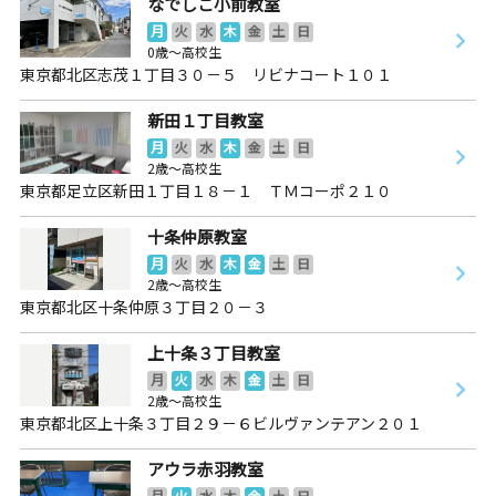
なでしこ小前教室
月
火
水
木
金
土
日
0歳～高校生
東京都北区志茂１丁目３０－５ リビナコート１０１
新田１丁目教室
月
火
水
木
金
土
日
2歳～高校生
東京都足立区新田１丁目１８－１ ＴＭコーポ２１０
十条仲原教室
月
火
水
木
金
土
日
2歳～高校生
東京都北区十条仲原３丁目２０－３
上十条３丁目教室
月
火
水
木
金
土
日
2歳～高校生
東京都北区上十条３丁目２９－６ビルヴァンテアン２０１
アウラ赤羽教室
月
火
水
木
金
土
日