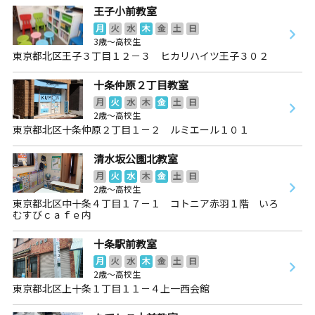
王子小前教室
月
火
水
木
金
土
日
3歳～高校生
東京都北区王子３丁目１２－３ ヒカリハイツ王子３０２
十条仲原２丁目教室
月
火
水
木
金
土
日
2歳～高校生
東京都北区十条仲原２丁目１－２ ルミエール１０１
清水坂公園北教室
月
火
水
木
金
土
日
2歳～高校生
東京都北区中十条４丁目１７－１ コトニア赤羽１階 いろ
むすびｃａｆｅ内
十条駅前教室
月
火
水
木
金
土
日
2歳～高校生
東京都北区上十条１丁目１１－４上一西会館