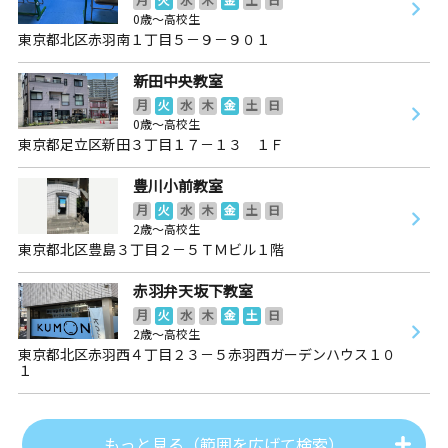
0歳～高校生
東京都北区赤羽南１丁目５－９－９０１
新田中央教室
月
火
水
木
金
土
日
0歳～高校生
東京都足立区新田３丁目１７－１３ １Ｆ
豊川小前教室
月
火
水
木
金
土
日
2歳～高校生
東京都北区豊島３丁目２－５ＴＭビル１階
赤羽弁天坂下教室
月
火
水
木
金
土
日
2歳～高校生
東京都北区赤羽西４丁目２３－５赤羽西ガーデンハウス１０
１
もっと見る（範囲を広げて検索）