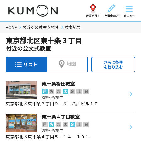
教室を探す
学習中の方
メニュー
HOME
お近くの教室を探す
検索結果
東京都北区東十条３丁目
付近の公文式教室
さらに条件
地図
リスト
を絞り込む
東十条桜田教室
月
火
水
木
金
土
日
3歳～高校生
東京都北区東十条３丁目９－９ 八川ビル１Ｆ
東十条４丁目教室
月
火
水
木
金
土
日
2歳～高校生
東京都北区東十条４丁目５－１４－１０１