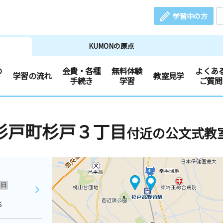
学習中の方
KUMONの原点
の
会費・各種
無料体験
よくあ
学習の流れ
教室見学
手続き
学習
ご質問
杉戸町杉戸３丁目
付近の公文式教
日
６