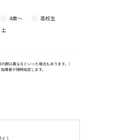
4歳〜
高校生
土
月の間は異なるといった場合もあります。）
、指導者が随時指定します。
日除く）