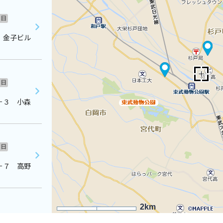
日
 金子ビル
日
－３ 小森
日
－７ 高野
2km