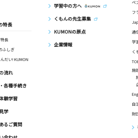
ペ
学習中の方へ
フ
くもんの先生募集
Ja
の特長
KUMONの原点
通
の特長
学
企業情報
Nのふしぎ
く
んだい! KUMON
TO
施
の流れ
・各種手続き
Eng
体験学習
自
見学
財
あるご質問
い合わせ