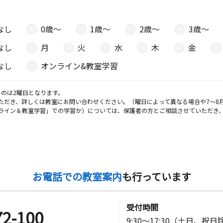
なし
0歳〜
1歳〜
2歳〜
3歳〜
なし
月
火
水
木
金
なし
オンライン&教室学習
のは2曜日となります。
ただき、詳しくは教室にお問い合わせください。（曜日によって異なる場合や7～8
ライン＆教室学習」での学習か）については、保護者の方とご相談させていただき
お電話での教室案内
も行っています
受付時間
72-100
9:30～17:30（土日、祝