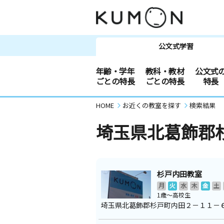
公文式学習
年齢・学年
教科・教材
公文式
ごとの特長
ごとの特長
特長
HOME
お近くの教室を探す
検索結果
埼玉県北葛飾郡
杉戸内田教室
月
火
水
木
金
土
1歳～高校生
埼玉県北葛飾郡杉戸町内田２－１１－