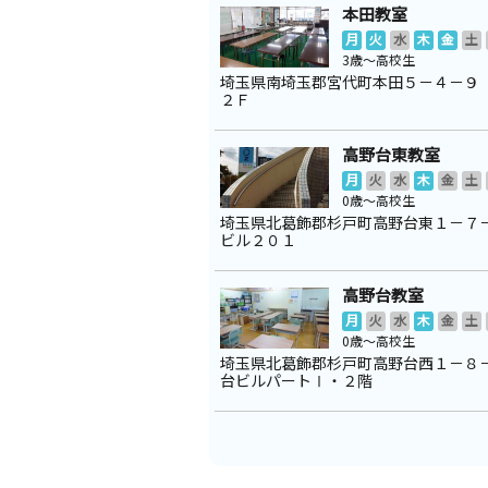
本田教室
月
火
水
木
金
土
3歳～高校生
埼玉県南埼玉郡宮代町本田５－４－９
２Ｆ
高野台東教室
月
火
水
木
金
土
0歳～高校生
埼玉県北葛飾郡杉戸町高野台東１－７
ビル２０１
高野台教室
月
火
水
木
金
土
0歳～高校生
埼玉県北葛飾郡杉戸町高野台西１－８
台ビルパートⅠ・２階