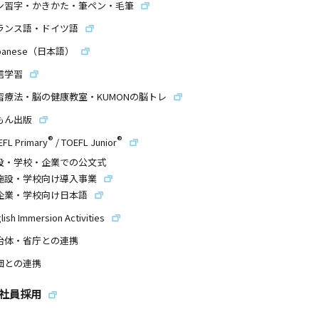
ン習字・かきかた・筆ペン・毛筆
ランス語・ドイツ語
panese（日本語）
信学習
習療法・脳の健康教室・KUMONの脳トレ
もん出版
®
®
EFL Primary
/
TOEFL Junior
設・学校・企業での公文式
施設・学校向け導入事業
企業・学校向け日本語
lish Immersion Activities
治体・省庁との連携
団との連携
社員採用