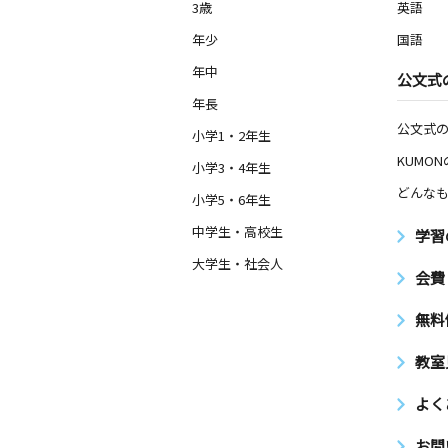
3歳
英語
年少
国語
年中
公文式
年長
公文式
小学1・2年生
KUMO
小学3・4年生
どんなも
小学5・6年生
中学生・高校生
学習
大学生・社会人
会費
無料
教室
よく
お問