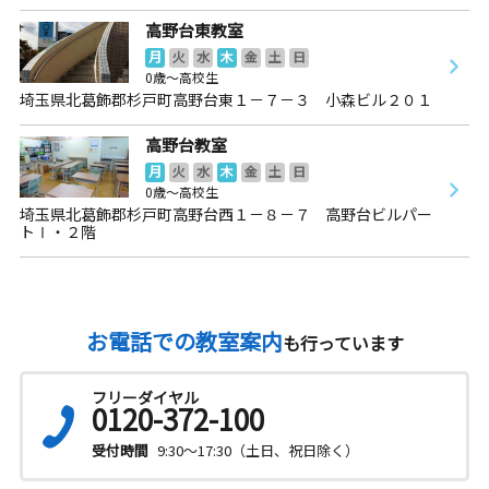
高野台東教室
月
火
水
木
金
土
日
0歳～高校生
埼玉県北葛飾郡杉戸町高野台東１－７－３ 小森ビル２０１
高野台教室
月
火
水
木
金
土
日
0歳～高校生
埼玉県北葛飾郡杉戸町高野台西１－８－７ 高野台ビルパー
トⅠ・２階
お電話での教室案内
も行っています
フリーダイヤル
0120-372-100
受付時間
9:30～17:30（土日、祝日除く）