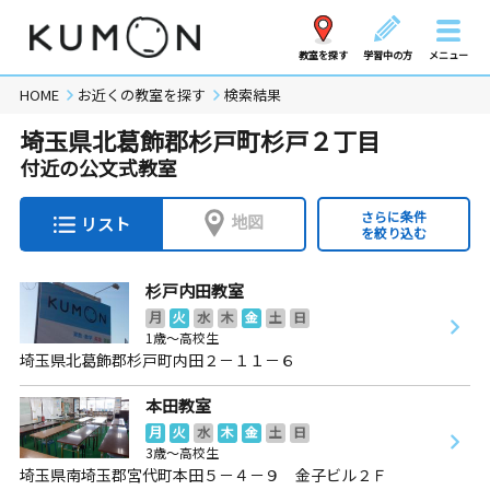
教室を探す
学習中の方
メニュー
HOME
お近くの教室を探す
検索結果
埼玉県北葛飾郡杉戸町杉戸２丁目
付近の公文式教室
さらに条件
地図
リスト
を絞り込む
杉戸内田教室
月
火
水
木
金
土
日
1歳～高校生
埼玉県北葛飾郡杉戸町内田２－１１－６
本田教室
月
火
水
木
金
土
日
3歳～高校生
埼玉県南埼玉郡宮代町本田５－４－９ 金子ビル２Ｆ