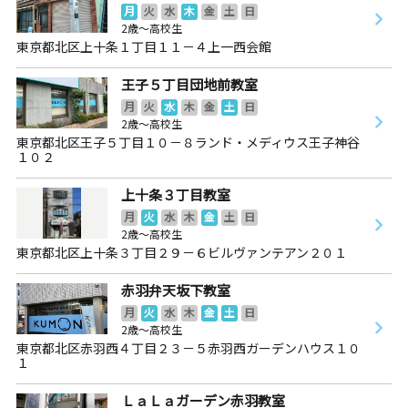
月
火
水
木
金
土
日
2歳～高校生
東京都北区上十条１丁目１１－４上一西会館
王子５丁目団地前教室
月
火
水
木
金
土
日
2歳～高校生
東京都北区王子５丁目１０－８ランド・メディウス王子神谷
１０２
上十条３丁目教室
月
火
水
木
金
土
日
2歳～高校生
東京都北区上十条３丁目２９－６ビルヴァンテアン２０１
赤羽弁天坂下教室
月
火
水
木
金
土
日
2歳～高校生
東京都北区赤羽西４丁目２３－５赤羽西ガーデンハウス１０
１
ＬａＬａガーデン赤羽教室