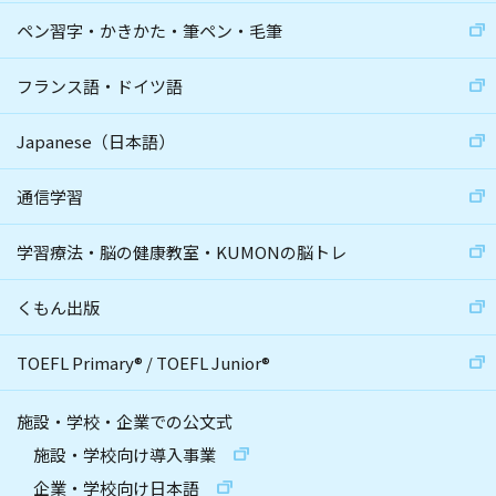
ペン習字・かきかた・筆ペン・毛筆
フランス語・ドイツ語
Japanese（日本語）
通信学習
学習療法・脳の健康教室・KUMONの脳トレ
くもん出版
TOEFL Primary
®
/
TOEFL Junior
®
施設・学校・企業での公文式
施設・学校向け導入事業
企業・学校向け日本語