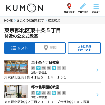
教室を探す
学習中の方
メニュー
HOME
お近くの教室を探す
検索結果
東京都北区東十条５丁目
付近の公文式教室
さらに条件
地図
リスト
を絞り込む
東十条４丁目教室
月
火
水
木
金
土
日
2歳～高校生
東京都北区東十条４丁目５－１４－１０１
都の北学園前教室
月
火
水
木
金
土
日
3歳～中学生
東京都北区神谷２丁目２３－１３ プラザ神谷１０２号室