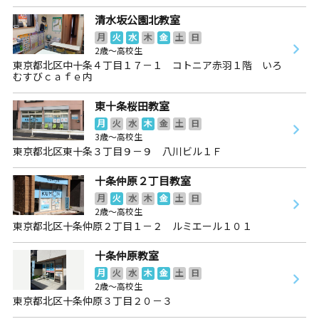
清水坂公園北教室
月
火
水
木
金
土
日
2歳～高校生
東京都北区中十条４丁目１７－１ コトニア赤羽１階 いろ
むすびｃａｆｅ内
東十条桜田教室
月
火
水
木
金
土
日
3歳～高校生
東京都北区東十条３丁目９－９ 八川ビル１Ｆ
十条仲原２丁目教室
月
火
水
木
金
土
日
2歳～高校生
東京都北区十条仲原２丁目１－２ ルミエール１０１
十条仲原教室
月
火
水
木
金
土
日
2歳～高校生
東京都北区十条仲原３丁目２０－３