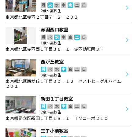
月
火
水
木
金
土
日
2歳～高校生
東京都北区赤羽２丁目７－２ー２０１
赤羽西口教室
月
火
水
木
金
土
日
1歳～高校生
東京都北区赤羽西１丁目３６－１ 赤羽幼稚園３Ｆ
西が丘教室
月
火
水
木
金
土
日
0歳～高校生
東京都北区西が丘１丁目２０－１２ ベストヒーゲルハイム
２０１
新田１丁目教室
月
火
水
木
金
土
日
2歳～高校生
東京都足立区新田１丁目１８－１ ＴＭコーポ２１０
王子小前教室