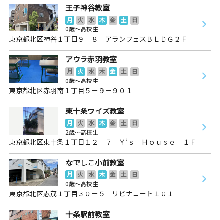
王子神谷教室
月
火
水
木
金
土
日
0歳～高校生
東京都北区神谷１丁目９－８ アランフェスＢＬＤＧ２Ｆ
アウラ赤羽教室
月
火
水
木
金
土
日
0歳～高校生
東京都北区赤羽南１丁目５－９－９０１
東十条ワイズ教室
月
火
水
木
金
土
日
2歳～高校生
東京都北区東十条１丁目１２－７ Ｙ’ｓ Ｈｏｕｓｅ １Ｆ
なでしこ小前教室
月
火
水
木
金
土
日
0歳～高校生
東京都北区志茂１丁目３０－５ リビナコート１０１
十条駅前教室